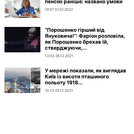
пенсію раніше: названо умови
19:57 01.01.2022
“Порошенко гірший від
Януковича!”: Фаріон розповіла,
як Порошенко брехав їй,
стверджуючи,...
13:53 28.12.2021
У мережі показали, як виглядав
Київ із висоти пташиного
польоту 1918...
10:13 25.12.2021