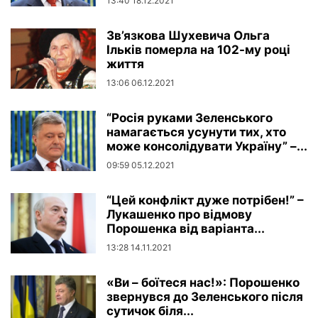
13:40 18.12.2021
Зв’язкова Шухевича Ольга
Ільків померла на 102-му році
життя
13:06 06.12.2021
“Росія руками Зеленського
намагається усунути тих, хто
може консолідувати Україну” –...
09:59 05.12.2021
“Цей конфлікт дуже потрібен!” –
Лукашенко про відмову
Порошенка від варіанта...
13:28 14.11.2021
«Ви – боїтеся нас!»: Порошенко
звернувся до Зеленського після
сутичок біля...