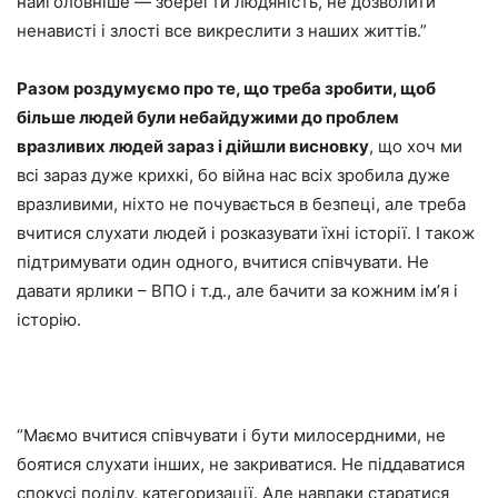
найголовніше — зберегти людяність, не дозволити
ненависті і злості все викреслити з наших життів.”
Разом роздумуємо про те, що треба зробити, щоб
більше людей були небайдужими до проблем
вразливих людей зараз і дійшли висновку
, що хоч ми
всі зараз дуже крихкі, бо війна нас всіх зробила дуже
вразливими, ніхто не почувається в безпеці, але треба
вчитися слухати людей і розказувати їхні історії. І також
підтримувати один одного, вчитися співчувати. Не
давати ярлики – ВПО і т.д., але бачити за кожним імʼя і
історію.
“Маємо вчитися співчувати і бути милосердними, не
боятися слухати інших, не закриватися. Не піддаватися
спокусі поділу, категоризації. Але навпаки старатися