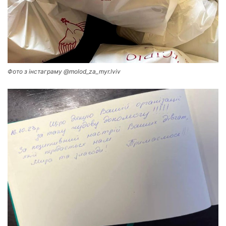
Фото з інстаграму @molod_za_myr.lviv