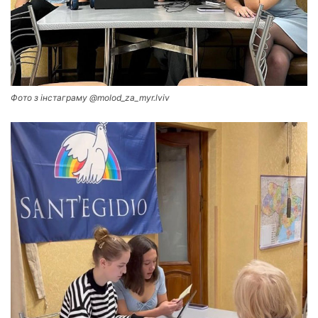
Фото з інстаграму @molod_za_myr.lviv