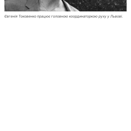
Євгенія Токовенко працює головною координаторкою руху у Львові.