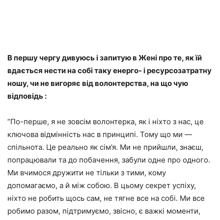
В першу чергу дивуюсь і запитую в Жені про те, як їй
вдається нести на собі таку енерго- і ресурсозатратну
ношу, чи не вигоряє від волонтерства, на що чую
відповідь :
“По-перше, я не зовсім волонтерка, як і ніхто з нас, це
ключова відмінність нас в принципі. Тому що ми —
спільнота. Це реально як сім’я. Ми не прийшли, знаєш,
попрацювали та до побачення, забули одне про одного.
Ми вчимося дружити не тільки з тими, кому
допомагаємо, а й між собою. В цьому секрет успіху,
ніхто не робить щось сам, не тягне все на собі. Ми все
робимо разом, підтримуємо, звісно, є важкі моменти,