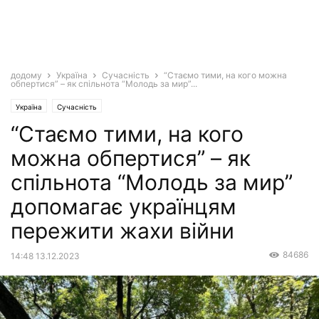
додому
Україна
Сучасність
“Стаємо тими, на кого можна
обпертися” – як спільнота “Молодь за мир”...
Україна
Сучасність
“Стаємо тими, на кого
можна обпертися” – як
спільнота “Молодь за мир”
допомагає українцям
пережити жахи війни
84686
14:48 13.12.2023