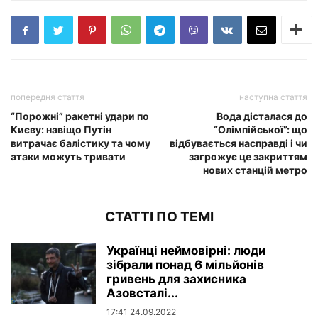
попередня стаття
наступна стаття
“Порожні” ракетні удари по
Вода дісталася до
Києву: навіщо Путін
“Олімпійської”: що
витрачає балістику та чому
відбувається насправді і чи
атаки можуть тривати
загрожує це закриттям
нових станцій метро
СТАТТІ ПО ТЕМІ
Українці неймовірні: люди
зібрали понад 6 мільйонів
гривень для захисника
Азовсталі...
17:41 24.09.2022