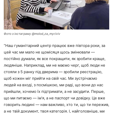
Фото з інстаграму @molod_za_myr.lviv
“Наш гуманітарний центр працює вже півтора роки, за
цей час ми мало не щомісяця щось змінювали —
постійно думали, як все покращити, як зробити краще,
людяніше. Наприклад, ми не маємо черг, щоб люди не
стояли з 5 ранку під дверима — зробили реєстрацію,
щоб кожен міг прийти на свій час. Ми зустрічаємо
людей на вході, з посмішкою, ми раді, що вони до нас
прийшли, хочемо їх підтримати, а не засудити. Перше,
що ми питаємо — імʼя, а не паспорт чи довідку. Це вже
говорить людині — нам важливо, хто ти, що ти пережив,
а не твій документ, твоя категорія. І, найголовніше, ми