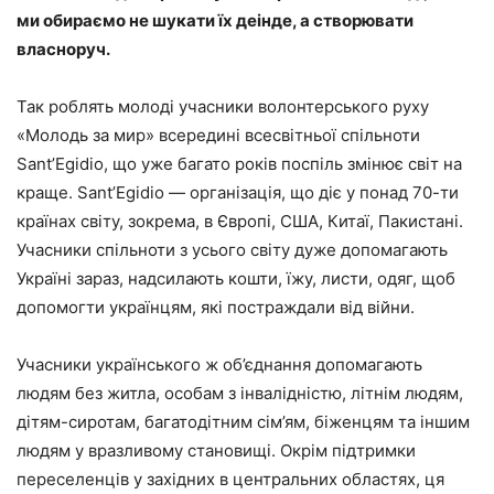
ми обираємо не шукати їх деінде, а створювати
власноруч.
Так роблять молоді учасники волонтерського руху
«Молодь за мир» всередині всесвітньої спільноти
Sant’Egidio, що уже багато років поспіль змінює світ на
краще. SantʼEgidio — організація, що діє у понад 70-ти
країнах світу, зокрема, в Європі, США, Китаї, Пакистані.
Учасники спільноти з усього світу дуже допомагають
Україні зараз, надсилають кошти, їжу, листи, одяг, щоб
допомогти українцям, які постраждали від війни.
Учасники українського ж об’єднання допомагають
людям без житла, особам з інвалідністю, літнім людям,
дітям-сиротам, багатодітним сім’ям, біженцям та іншим
людям у вразливому становищі. Окрім підтримки
переселенців у західних в центральних областях, ця