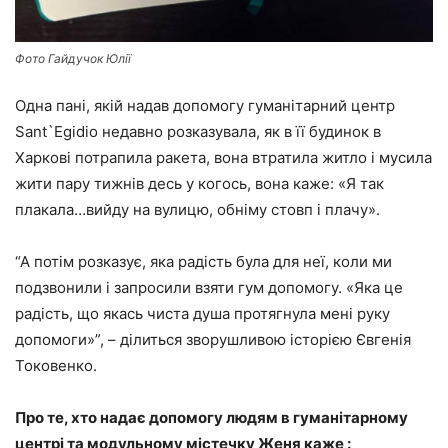
Фото Гайдучок Юлії
Одна пані, якій надав допомогу гуманітарний центр
Sant`Egidio недавно розказувала, як в її будинок в
Харкові потрапила ракета, вона втратила житло і мусила
жити пару тижнів десь у когось, вона каже: «Я так
плакала…вийду на вулицю, обніму стовп і плачу».
“А потім розказує, яка радість була для неї, коли ми
подзвонили і запросили взяти гум допомогу. «Яка це
радість, що якась чиста душа протягнула мені руку
допомоги»”, – ділиться зворушливою історією Євгенія
Токовенко.
Про те, хто надає допомогу людям в гуманітарному
центрі та модульному містечку Женя каже :