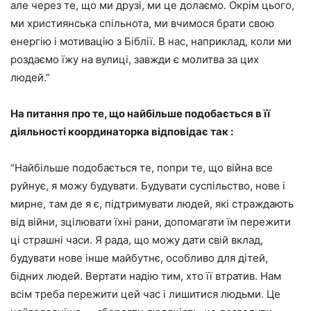
але через те, що ми друзі, ми це долаємо. Окрім цього,
ми християнська спільнота, ми вчимося брати свою
енергію і мотивацію з Біблії. В нас, наприклад, коли ми
роздаємо їжу на вулиці, завжди є молитва за цих
людей.”
На питання про те, що найбільше подобається в її
діяльності координаторка відповідає так :
“Найбільше подобається те, попри те, що війна все
руйнує, я можу будувати. Будувати суспільство, нове і
мирне, там де я є, підтримувати людей, які страждають
від війни, зцілювати їхні рани, допомагати їм пережити
ці страшні часи. Я рада, що можу дати свій вклад,
будувати нове інше майбутнє, особливо для дітей,
бідних людей. Вертати надію тим, хто її втратив. Нам
всім треба пережити цей час і лишитися людьми. Це