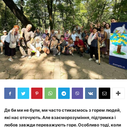
Де би ми не були, ми часто стикаємось з горем людей,
які нас оточують. Але взаєморозуміння, підтримка і
любов завжди переважують горе. Особливо тоді, коли