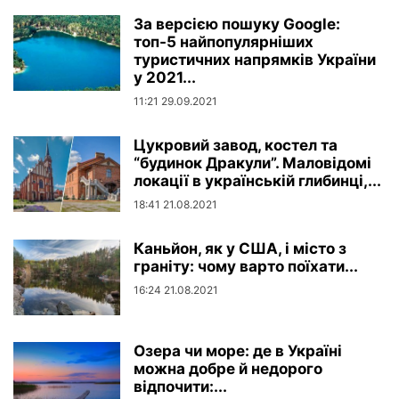
За версією пошуку Google:
топ-5 найпопулярніших
туристичних напрямків України
у 2021...
11:21 29.09.2021
Цукровий завод, костел та
“будинок Дракули”. Маловідомі
локації в українській глибинці,...
18:41 21.08.2021
Каньйон, як у США, і місто з
граніту: чому варто поїхати...
16:24 21.08.2021
Озера чи море: де в Україні
можна добре й недорого
відпочити:...