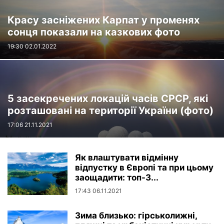
Красу засніжених Карпат у променях
сонця показали на казкових фото
19:30 02.01.2022
5 засекречених локацій часів СРСР, які
розташовані на території України (фото)
17:06 21.11.2021
Як влаштувати відмінну
відпустку в Європі та при цьому
заощадити: топ-3...
17:43 06.11.2021
Зима близько: гірськолижні,