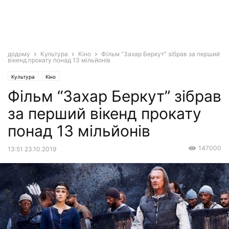
додому
Культура
Кіно
Фільм “Захар Беркут” зібрав за перший
вікенд прокату понад 13 мільйонів
Культура
Кіно
Фільм “Захар Беркут” зібрав
за перший вікенд прокату
понад 13 мільйонів
147000
13:51 23.10.2019