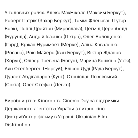
У головних ролях: Алекс МакНіколл (Максим Беркут),
Роберт Патрік (Захар Беркут), Томмі Фленаган (Тугар
Вовк), Поппі Дрейтон (Мирослава), Цегмід Церенболд
(Бурунда), Андрій Ісаєнко (Петро), Олег Волощенко
(Гард), Єржан Нуримбет (Мерке), Аліна Коваленко
(Росана), Рокі Майерс (Іван Беркут), Віктор Жданов
(Хорун), Олівер Тревена (Богун), Марина Кошкіна (Устя),
Аян Отепберген (Нергуй), Елісон Дуді (Рада Беркут),
Дуалет Абдігапаров (Кунг), Станіслав Лозовський
(Сокіл), Олег Стефан (Левко).
Виробництво: Kinorob та Cinema Day за підтримки
Державного агентства України з питань кіно.
Дистриб’ютор фільму в Україні: Ukrainian Film
Distribution.