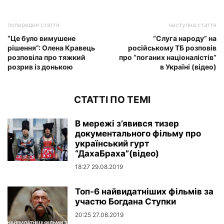
попередня стаття
наступна стаття
“Це було вимушене
“Слуга народу” на
рішення”: Олена Кравець
російському ТБ розповів
розповіла про тяжкий
про “поганих націоналістів”
розрив із донькою
в Україні (відео)
СТАТТІ ПО ТЕМІ
В мережі з’явився тизер
документального фільму про
український гурт
“ДахаБраха”(відео)
18:27 29.08.2019
Топ-6 найвидатніших фільмів за
участю Богдана Ступки
20:25 27.08.2019