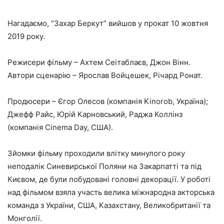
Нагадаємо, “Захар Беркут” вийшов у прокат 10 жовтня
2019 року.
Режисери фільму – Ахтем Сеітаблаєв, Джон Вінн.
Автори сценарію – Ярослав Войцешек, Річард Ронат.
Продюсери – Єгор Олесов (компанія Kinorob, Україна);
Джефф Райс, Юрій Карновський, Раджа Коллінз
(компанія Cinema Day, США).
Зйомки фільму проходили влітку минулого року
неподалік Синевирської Поляни на Закарпатті та під
Києвом, де були побудовані головні декорації. У роботі
над фільмом взяла участь велика міжнародна акторська
команда з України, США, Казахстану, Великобританії та
Монголії.