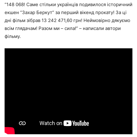
“148 068! Саме стільки українців подивилося історичний
екшен “Захар Беркут” за перший вікенд прокату! За ці
дні фільм зібрав 13 242 471,60 грн! Неймовірно дякуємо
всім глядачам! Разом ми – сила!” – написали автори
фільму.