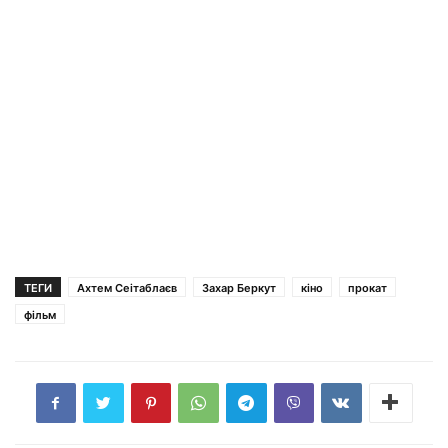
ТЕГИ
Ахтем Сеітаблаєв
Захар Беркут
кіно
прокат
фільм