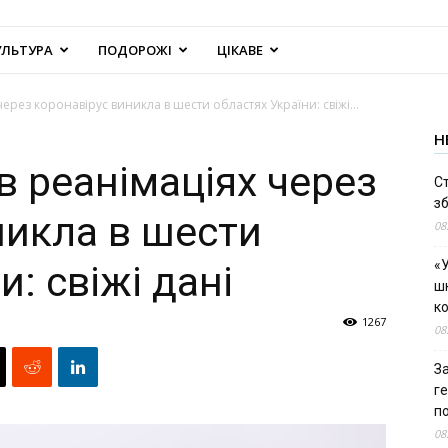
УЛЬТУРА
ПОДОРОЖІ
ЦІКАВЕ
через коронавірус виникла в шести областях України: свіжі...
Н
в реанімаціях через
С
зб
никла в шести
08
«У
и: свіжі дані
шк
к
1267
08
За
г
п
08