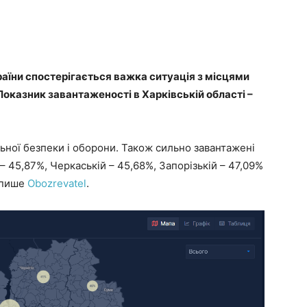
раїни спостерігається важка ситуація з місцями
 Показник завантаженості в Харківській області –
ьної безпеки і оборони. Також сильно завантажені
 – 45,87%, Черкаській – 45,68%, Запорізькій – 47,09%
– пише
Оbozrevatel
.