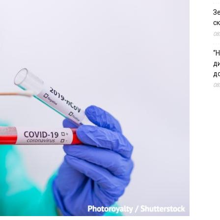
З
ск
08
“Н
д
до
08