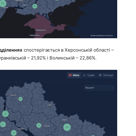
дділеннях
спостерігається в Херсонській області –
ранківській – 21,92% і Волинській – 22,86%.