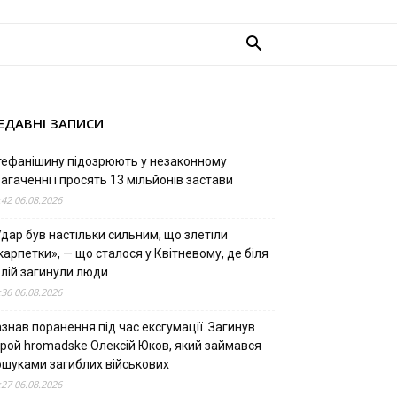
ЕДАВНІ ЗАПИСИ
тефанішину підозрюють у незаконному
агаченні і просять 13 мільйонів застави
:42 06.08.2026
дар був настільки сильним, що злетіли
арпетки», — що сталося у Квітневому, де біля
олій загинули люди
:36 06.08.2026
знав поранення під час ексгумації. Загинув
ерой hromadske Олексій Юков, який займався
ошуками загиблих військових
:27 06.08.2026