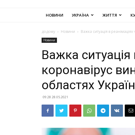
НОВИНИ
УКРАЇНА
ЖИТТЯ
К
додому
Новини
Важка ситуація в реанімаціях 
Новини
Важка ситуація 
коронавірус ви
областях Україн
09:28 28.05.2021