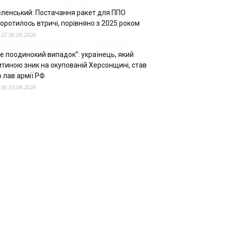
еленський: Постачання ракет для ППО
оротилось втричі, порівняно з 2025 роком
:22 06.08.2026
е поодинокий випадок”: українець, який
итиною зник на окупованій Херсонщині, став
 лав армії РФ
:36 03.08.2026