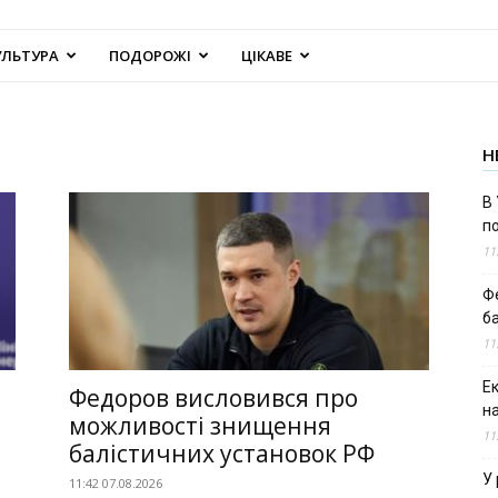
УЛЬТУРА
ПОДОРОЖІ
ЦІКАВЕ
Н
В 
п
11
Ф
б
11
Е
Федоров висловився про
н
можливості знищення
11
балістичних установок РФ
У 
11:42 07.08.2026