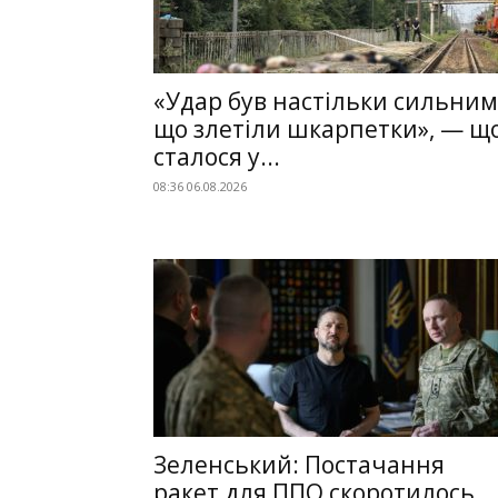
«Удар був настільки сильним
що злетіли шкарпетки», — щ
сталося у...
08:36 06.08.2026
Зеленський: Постачання
ракет для ППО скоротилось