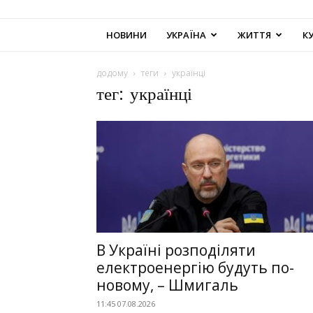
НОВИНИ
УКРАЇНА
ЖИТТЯ
К
додому
теги
українці
тег: українці
В Україні розподіляти
електроенергію будуть по-
новому, – Шмигаль
11:45 07.08.2026