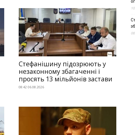
о
10
С
зб
08
Стефанішину підозрюють у
незаконному збагаченні і
просять 13 мільйонів застави
08:42 06.08.2026