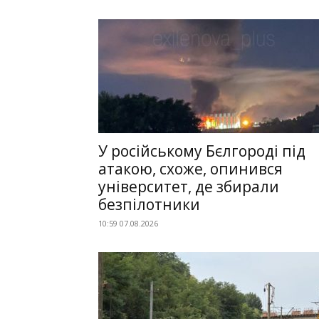
У російському Бєлгороді під
атакою, схоже, опинився
університет, де збирали
безпілотники
10:59 07.08.2026