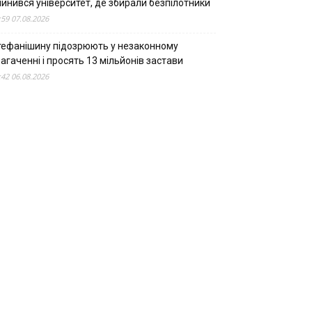
пинився університет, де збирали безпілотники
:59 07.08.2026
тефанішину підозрюють у незаконному
агаченні і просять 13 мільйонів застави
:42 06.08.2026