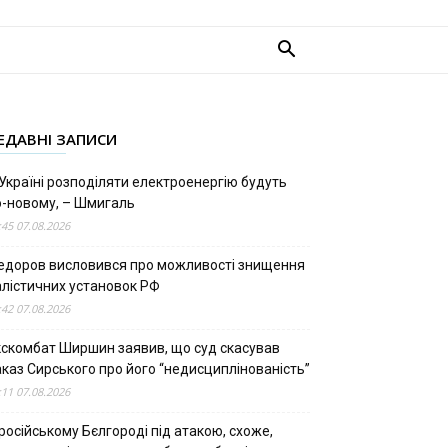
ЕДАВНІ ЗАПИСИ
Україні розподіляти електроенергію будуть
о-новому, – Шмигаль
:45 07.08.2026
едоров висловився про можливості знищення
алістичних установок РФ
:42 07.08.2026
кскомбат Ширшин заявив, що суд скасував
аказ Сирського про його “недисциплінованість”
:11 07.08.2026
російському Бєлгороді під атакою, схоже,