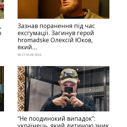
,
Зазнав поранення під час
о
ексгумації. Загинув герой
hromadske Олексій Юков,
який...
08:27 06.08.2026
“Не поодинокий випадок”:
українець, який дитиною зник