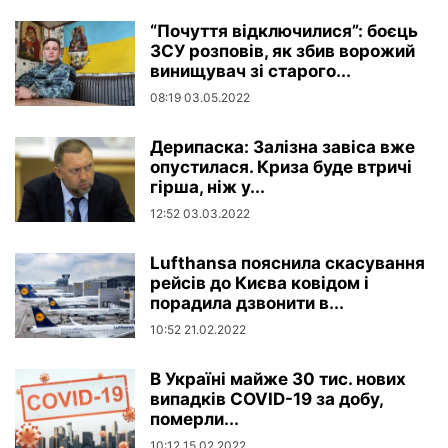
“Почуття відключилися”: боєць
ЗСУ розповів, як збив ворожий
винищувач зі старого...
08:19 03.05.2022
Дерипаска: Залізна завіса вже
опустилася. Криза буде втричі
гірша, ніж у...
12:52 03.03.2022
Lufthansa пояснила скасування
рейсів до Києва ковідом і
порадила дзвонити в...
10:52 21.02.2022
В Україні майже 30 тис. нових
випадків COVID-19 за добу,
померли...
10:12 15.02.2022