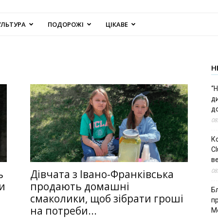
УЛЬТУРА
ПОДОРОЖІ
ЦІКАВЕ
Н
“Н
д
до
08
К
Cl
в
08
ь
Дівчата з Івано-Франківська
и
продають домашні
Б
смаколики, щоб зібрати гроші
п
на потреби...
М