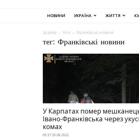
НОВИНИ
УКРАЇНА
ЖИТТЯ
К
додому
теги
Франківські новини
тег: Франківські новини
У Карпатах помер мешканец
Івано-Франківська через укус
комах
09:37 20.08.2022