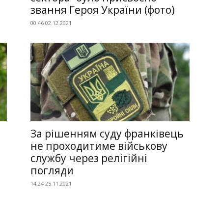
звання Героя України (фото)
00:46 02.12.2021
За рішенням суду франківець
не проходитиме військову
службу через релігійні
погляди
14:24 25.11.2021