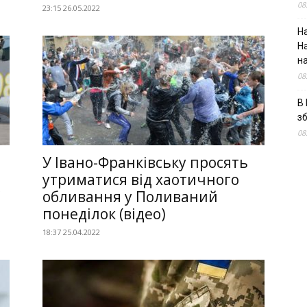
08
23:15 26.05.2022
На
Н
н
08
В 
з
08
У Івано-Франківську просять
утриматися від хаотичного
обливання у Поливаний
понеділок (відео)
18:37 25.04.2022