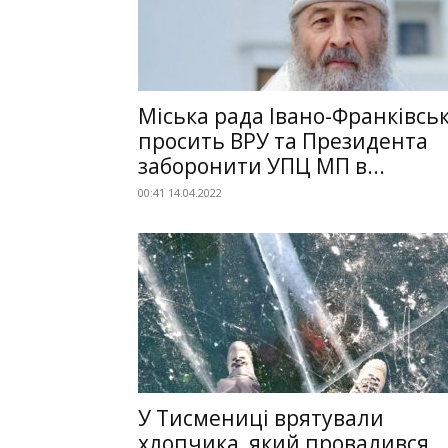
Міська рада Івано-Франківсь
просить ВРУ та Президента
заборонити УПЦ МП в...
00:41 14.04.2022
У Тисмениці врятували
хлопчика, який провалився