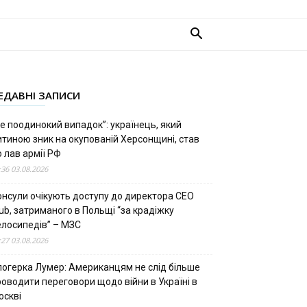
ЕДАВНІ ЗАПИСИ
е поодинокий випадок”: українець, який
итиною зник на окупованій Херсонщині, став
 лав армії РФ
:36 03.08.2026
онсули очікують доступу до директора CEO
ub, затриманого в Польщі “за крадіжку
елосипедів” – МЗС
:27 03.08.2026
логерка Лумер: Американцям не слід більше
роводити переговори щодо війни в Україні в
оскві