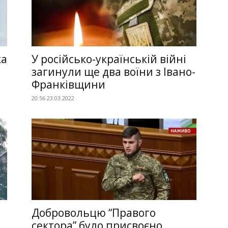
ка
У російсько-українській війні
загинули ще два воїни з Івано-
Франківщини
20:56 23.03.2022
Добровольцю “Правого
сектора” було присвоєно