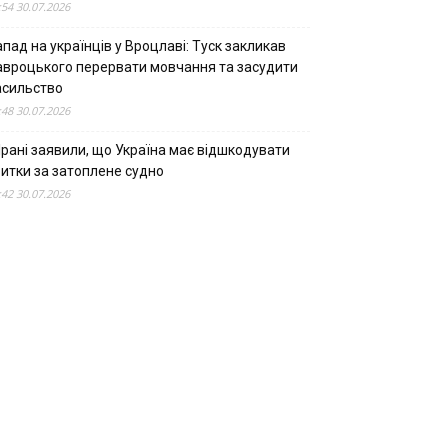
:54 30.07.2026
пад на українців у Вроцлаві: Туск закликав
авроцького перервати мовчання та засудити
асильство
:48 30.07.2026
Ірані заявили, що Україна має відшкодувати
битки за затоплене судно
:42 30.07.2026