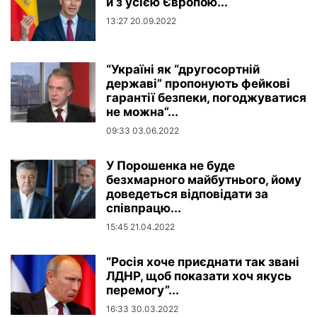
й з усією Європою...
13:27 20.09.2022
“Україні як “другосортній
державі” пропонують фейкові
гарантії безпеки, погоджуватися
не можна”...
09:33 03.06.2022
У Порошенка не буде
безхмарного майбутнього, йому
доведеться відповідати за
співпрацю...
15:45 21.04.2022
“Росія хоче приєднати так звані
ЛДНР, щоб показати хоч якусь
перемогу”...
16:33 30.03.2022