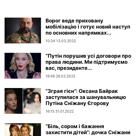
Ворог веде приховану
мобілізацію і готує новий наступ
по основних напрямках...
10:24 13.03.2022
“Путін порушив усі договори про
права людини. Ми підтримуємо
вас, президенте...
16:46 26.02.2022
“Зграя гієн”: Оксана Байрак
заступилася за шанувальницю
Путіна Сніжану Єгорову
16:15 31.01.2022
“Біль, сором і бажання
захистити дітей”: дочка Сніжани