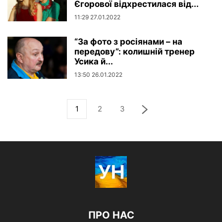
Єгорової відхрестилася від...
11:29 27.01.2022
“За фото з росіянами – на
передову”: колишній тренер
Усика й...
13:50 26.01.2022
1
2
3
ПРО НАС