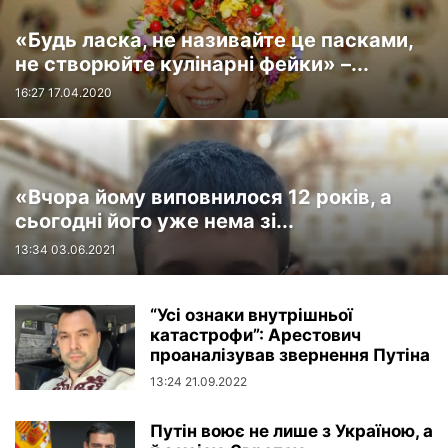
«Будь ласка, не називайте це пасками,
не створюйте кулінарні фейки» –...
16:27 17.04.2020
«Вчора йому виповнилося 12 років, а
сьогодні його уже нема зі...
13:34 03.06.2021
“Усі ознаки внутрішньої
катастрофи”: Арестович
проаналізував звернення Путіна
13:24 21.09.2022
Путін воює не лише з Україною, а