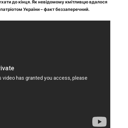
ухати до кінця. Як невідомому кмітливцю вдалося
є патріотом України – факт беззаперечний.