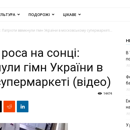
УЛЬТУРА
ПОДОРОЖІ
ЦІКАВЕ
 Патріоти ввімкнули гімн України в московському супермаркеті...
Н
роса на сонці:
В 
п
ули гімн України в
11
Ф
упермаркеті (відео)
б
11
14474
Е
н
11
У 