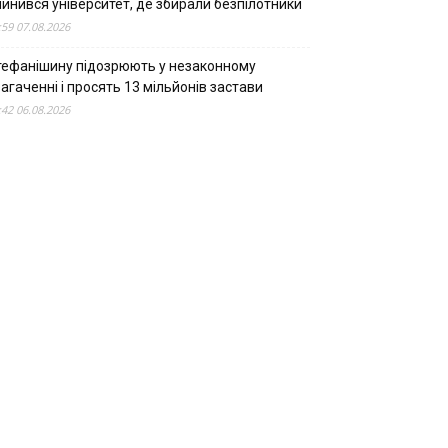
пинився університет, де збирали безпілотники
:59 07.08.2026
тефанішину підозрюють у незаконному
агаченні і просять 13 мільйонів застави
:42 06.08.2026