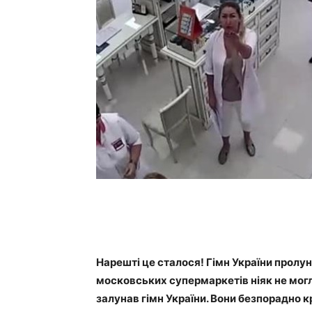
Нарешті це сталося! Гімн України пролун
московських супермаркетів ніяк не могли
залунав гімн України. Вони безпорадно к