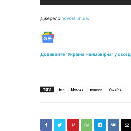
Джерело:
novosti.in.ua
.
Додавайте "Україна Неймовірна" у свої 
ТЕГИ
гімн
Москва
новини
Україна