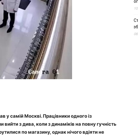
о
10
С
зб
08
ав у самій Москві. Працівники одного із
 вийти з дива, коли з динаміків на повну гучність
рутилися по магазину, однак нічого вдіяти не