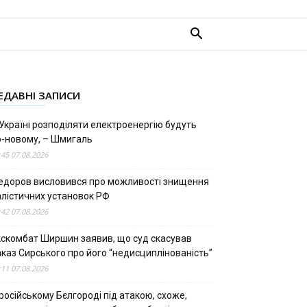
ЕДАВНІ ЗАПИСИ
Україні розподіляти електроенергію будуть
о-новому, – Шмигаль
:45 07.08.2026
едоров висловився про можливості знищення
алістичних установок РФ
:42 07.08.2026
кскомбат Ширшин заявив, що суд скасував
аказ Сирського про його “недисциплінованість”
:11 07.08.2026
російському Бєлгороді під атакою, схоже,