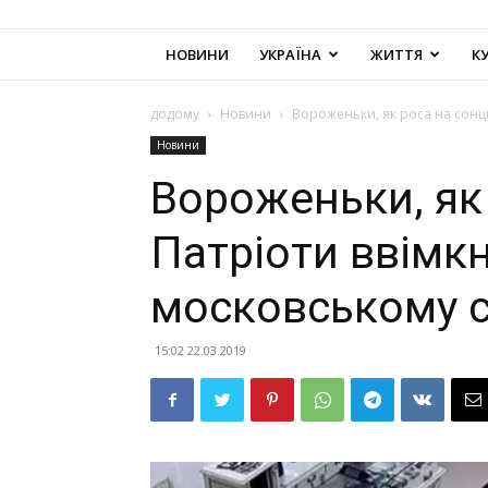
НОВИНИ
УКРАЇНА
ЖИТТЯ
К
додому
Новини
Вороженьки, як роса на сонці:
Новини
Вороженьки, як 
Патріоти ввімкн
московському с
15:02 22.03.2019