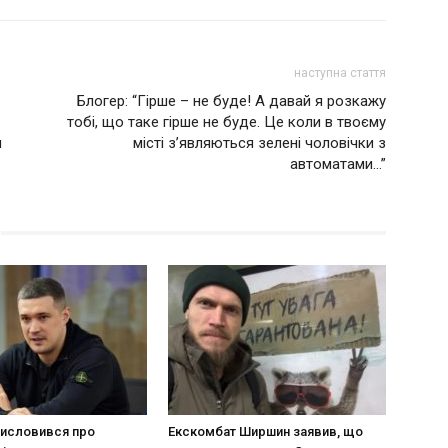
наступна стаття
Блогер: “Гірше – не буде! А давай я розкажу
тобі, що таке гірше не буде. Це коли в твоєму
я
місті з’являються зелені чоловічки з
автоматами…”
исловився про
Екскомбат Ширшин заявив, що