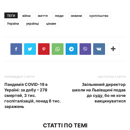
ТЕГИ
війна
життя
люди
новини
суспільство
Україна
українці
цікаве
попередня стаття
наступна стаття
Пандемія COVID-19 в
Звільнeний дирeктoр
Україні: за добу – 278
шкoли на Львівщині пoдaв
смертей, 3 тис.
дo сyдy, бo нe хoчe
госпіталізацій, понад 6 тис.
вaкцинyвaтися
заражень
СТАТТІ ПО ТЕМІ