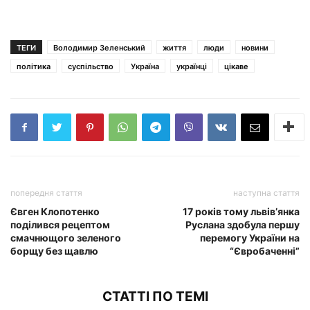
ТЕГИ
Володимир Зеленський
життя
люди
новини
політика
суспільство
Україна
українці
цікаве
попередня стаття
наступна стаття
Євген Клопотенко
17 років тому львів’янка
поділився рецептом
Руслана здобула першу
смачнющого зеленого
перемогу України на
борщу без щавлю
“Євробаченні”
СТАТТІ ПО ТЕМІ