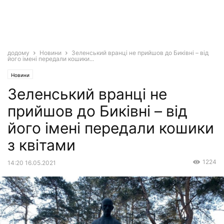
додому
Новини
Зеленський вранці не прийшов до Биківні – від
його імені передали кошики...
Новини
Зеленський вранці не
прийшов до Биківні – від
його імені передали кошики
з квітами
1224
14:20 16.05.2021