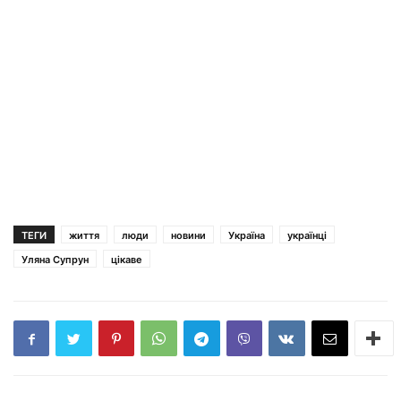
ТЕГИ
життя
люди
новини
Україна
українці
Уляна Супрун
цікаве