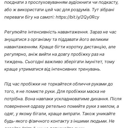
поєднати з прослуховуванням аудіокниги чи подкасту,
або ж використати цей час для роздумів. Тут зібрані
переваги бігу на самоті: https://bit.ly/2Qy0Rcy
Регулюйте інтенсивність навантаження. Зараз не час
знущатися з організму та піддавати його великим
навантаженням. Краще бігти коротку дистанцію, але
регулярно, аніж вийти на довгу пробіжку раз на
тиждень. Сьогодні важливо зберігати імунітет, тому
краще утриматися від інтенсивних тренувань.
Під час пробіжки не торкайтеся обличчя руками до
того, я не помиєте руки. Для пробіжки маска не
потрібна. Вона навпаки ускладнюватиме дихання. Після
повернення одразу ретельно помийте руки з милом, а
одяг, у якому бігали, краще випрати. Також уникайте
будь-якого фізичного контакту з іншими людьми. Не