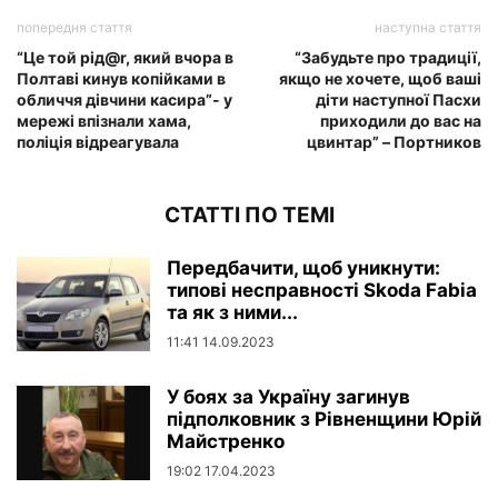
попередня стаття
наступна стаття
“Це той piд@r, який вчора в
“Забудьте про традиції,
Полтаві кинув копійками в
якщо не хочете, щоб ваші
обличчя дівчини касира”- у
діти наступної Пасхи
мережі впізнали хама,
приходили до вас на
поліція відреагувала
цвинтap” – Портников
СТАТТІ ПО ТЕМІ
Передбачити, щоб уникнути:
типові несправності Skoda Fabia
та як з ними...
11:41 14.09.2023
У боях за Україну загинув
підполковник з Рівненщини Юрій
Майстренко
19:02 17.04.2023