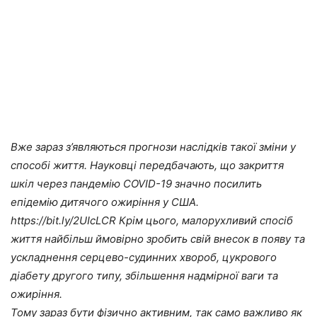
Вже зараз з’являються прогнози наслідків такої зміни у
способі життя. Науковці передбачають, що закриття
шкіл через пандемію COVID-19 значно посилить
епідемію дитячого ожиріння у США.
https://bit.ly/2UIcLCR Крім цього, малорухливий спосіб
життя найбільш ймовірно зробить свій внесок в появу та
ускладнення серцево-судинних хвороб, цукрового
діабету другого типу, збільшення надмірної ваги та
ожиріння.
Тому зараз бути фізично активним, так само важливо як