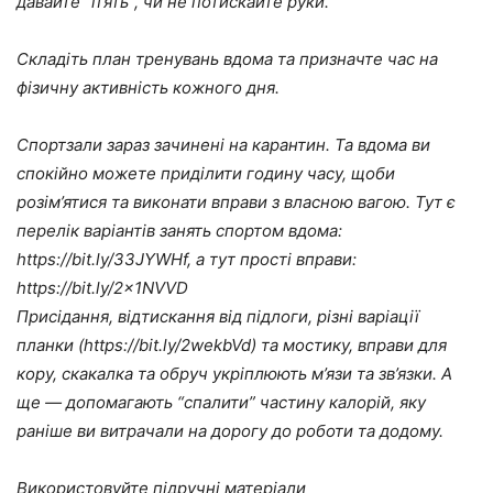
давайте “п’ять”, чи не потискайте руки.
Складіть план тренувань вдома та призначте час на
фізичну активність кожного дня.
Спортзали зараз зачинені на карантин. Та вдома ви
спокійно можете приділити годину часу, щоби
розім’ятися та виконати вправи з власною вагою. Тут є
перелік варіантів занять спортом вдома:
https://bit.ly/33JYWHf, а тут прості вправи:
https://bit.ly/2x1NVVD
Присідання, відтискання від підлоги, різні варіації
планки (https://bit.ly/2wekbVd) та мостику, вправи для
кору, скакалка та обруч укріплюють м’язи та зв’язки. А
ще — допомагають “спалити” частину калорій, яку
раніше ви витрачали на дорогу до роботи та додому.
Використовуйте підручні матеріали