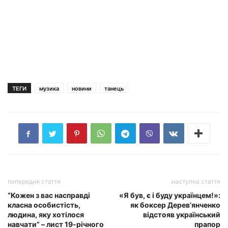
ТЕГИ
музика
новини
танець
попередня стаття
наступна стаття
“Кожен з вас насправді
«Я був, є і буду українцем!»:
класна особистість,
як боксер Дерев’янченко
людина, яку хотілося
відстояв український
навчати” – лист 19-річного
прапор