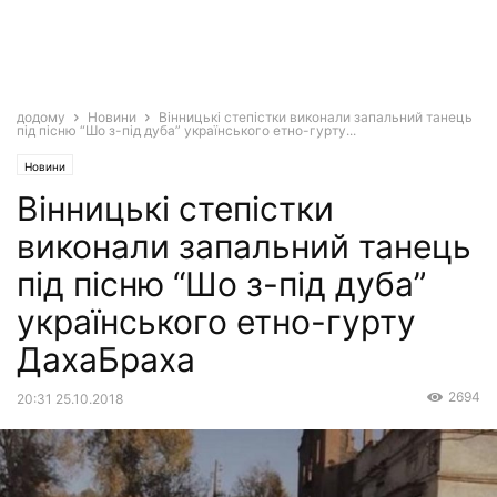
додому
Новини
Вінницькі степістки виконали запальний танець
під пісню “Шо з-під дуба” українського етно-гурту...
Новини
Вінницькі степістки
виконали запальний танець
під пісню “Шо з-під дуба”
українського етно-гурту
ДахаБраха
2694
20:31 25.10.2018