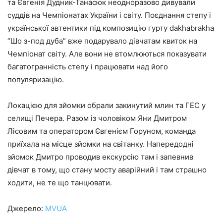
та Євгенія Дудник-Танасюк неодноразово дивували
суддів на Чемпіонатах України і світу. Поєднання степу і
української автентики під композицію гурту dakhabrakha
“Шо з-под дуба” вже подарувало дівчатам квиток на
Чемпіонат світу. Але вони не втомлюються показувати
багатогранність степу і працювати над його
популяризацію.
Локацією для зйомки обрали закинутий млин та ГЕС у
селищі Печера. Разом із чоловіком Яни Дмитром
Лісовим та оператором Євгенієм Горуном, команда
приїхала на місце зйомки на світанку. Напередодні
зйомок Дмитро проводив екскурсію там і запевнив
дівчат в тому, що стану мосту аварійний і там страшно
ходити, не те що танцювати.
Джерело:
MVUA