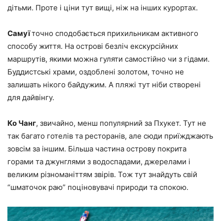
дітьми. Проте і ціни тут вищі, ніж на інших курортах.
Самуї
точно сподобається прихильникам активного
способу життя. На острові безліч екскурсійних
маршрутів, якими можна гуляти самостійно чи з гідами.
Буддистські храми, оздоблені золотом, точно не
залишать нікого байдужим. А пляжі тут ніби створені
для дайвінгу.
Ко Чанг
, звичайно, менш популярний за Пхукет. Тут не
так багато готелів та ресторанів, але сюди приїжджають
зовсім за іншим. Більша частина острову покрита
горами та джунглями з водоспадами, джерелами і
великим різноманіттям звірів. Тож тут знайдуть свій
“шматочок раю” поціновувачі природи та спокою.