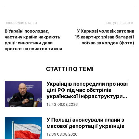
попередня стаття
наступна стаття
В Україні похолодає,
У Харкові чоловік затопив
частину країни накриють
15 квартир: зрізав батареї і
дощі: синоптики дали
поїхав за кордон (фото)
прогноз на початок тижня
СТАТТІ ПО ТЕМІ
Українців попередили про нові
цілі РФ під час обстрілів
української інфраструктури...
12:43 08.08.2026
У Польщі анонсували плани з
масової депортації українців
12:39 08.08.2026