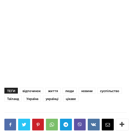
ТЕГИ
відпочинок
життя
люди
новини
суспільство
Таїланд
Україна
українці
цікаве