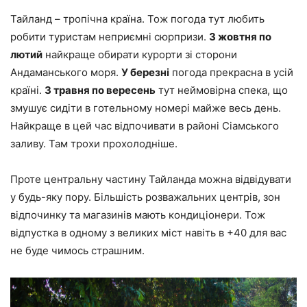
Тайланд – тропічна країна. Тож погода тут любить
робити туристам неприємні сюрпризи.
З жовтня по
лютий
найкраще обирати курорти зі сторони
Андаманського моря.
У березні
погода прекрасна в усій
країні.
З травня по вересень
тут неймовірна спека, що
змушує сидіти в готельному номері майже весь день.
Найкраще в цей час відпочивати в районі Сіамського
заливу. Там трохи прохолодніше.
Проте центральну частину Тайланда можна відвідувати
у будь-яку пору. Більшість розважальних центрів, зон
відпочинку та магазинів мають кондиціонери. Тож
відпустка в одному з великих міст навіть в +40 для вас
не буде чимось страшним.