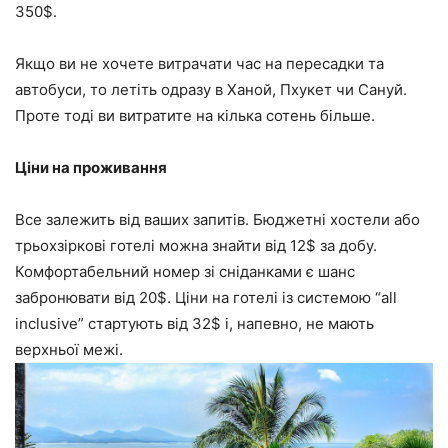
350$.
Якщо ви не хочете витрачати час на пересадки та
автобуси, то летіть одразу в Ханой, Пхукет чи Сануй.
Проте тоді ви витратите на кілька сотень більше.
Ціни на проживання
Все залежить від ваших запитів. Бюджетні хостели або
трьохзіркові готелі можна знайти від 12$ за добу.
Комфортабельний номер зі сніданками є шанс
забронювати від 20$. Ціни на готелі із системою “all
inclusive” стартують від 32$ і, напевно, не мають
верхньої межі.