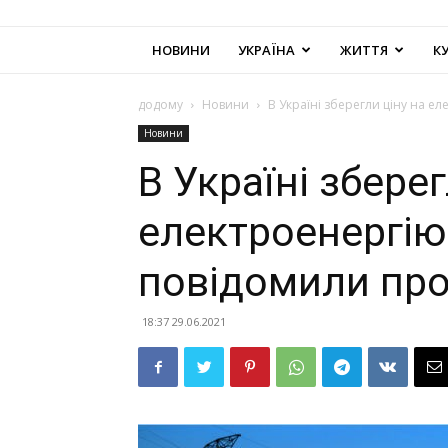
НОВИНИ
УКРАЇНА
ЖИТТЯ
К
додому
Новини
В Україні зберегли ціну на ел
Новини
В Україні зберег
електроенергію 
повідомили про
18:37 29.06.2021