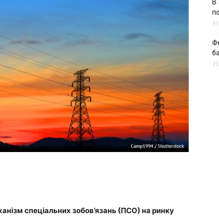
В 
п
11
Ф
б
11
анізм спеціальних зобов’язань (ПСО) на ринку