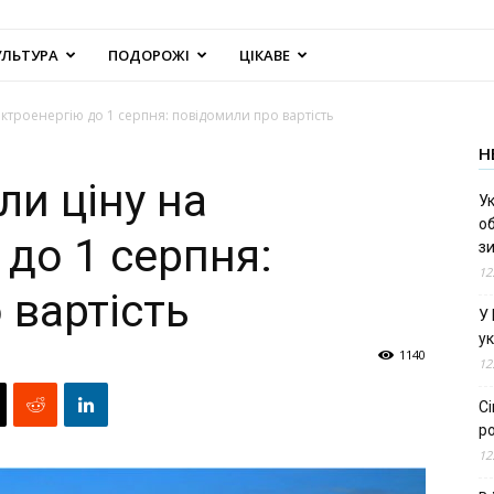
УЛЬТУРА
ПОДОРОЖІ
ЦІКАВЕ
ектроенергію до 1 серпня: повідомили про вартість
Н
ли ціну на
Ук
об
до 1 серпня:
з
12
 вартість
У
ук
1140
12
С
ро
12