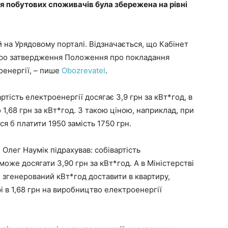
 для побутових споживачів була збережена на рівні
й на Урядовому порталі. Відзначається, що Кабінет
 про затвердження Положення про покладання
оенергії, – пише
Оbozrevatel
.
ртість електроенергії досягає 3,9 грн за кВт*год, в
 1,68 грн за кВт*год. З такою ціною, наприклад, при
я б платити 1950 замість 1750 грн.
 Олег Наумік підрахував: собівартість
оже досягати 3,90 грн за кВт*год. А в Міністерстві
е згенерований кВт*год доставити в квартиру,
фі в 1,68 грн на виробництво електроенергії