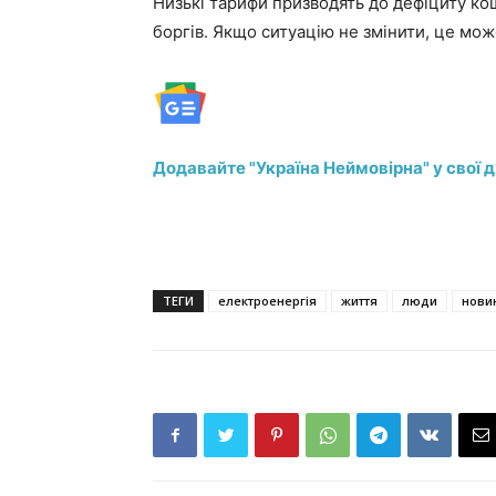
Низькі тарифи призводять до дефіциту ко
боргів. Якщо ситуацію не змінити, це мо
Додавайте "Україна Неймовірна" у свої 
ТЕГИ
електроенергія
життя
люди
нови