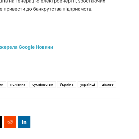
штів на генерацію електроенергії, зростаючих
же привести до банкрутства підприємств.
джерела Google Новини
ни
політика
суспільство
Україна
українці
цікаве