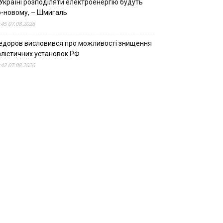
Україні розподіляти електроенергію будуть
о-новому, – Шмигаль
:45 07.08.2026
едоров висловився про можливості знищення
алістичних установок РФ
:42 07.08.2026