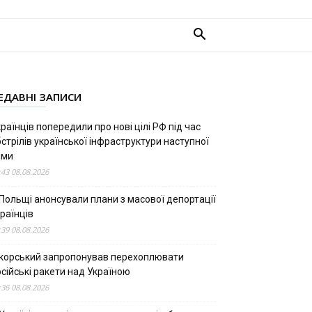
ЕДАВНІ ЗАПИСИ
раїнців попередили про нові цілі РФ під час
стрілів української інфраструктури наступної
ими
:43 08.08.2026
 Польщі анонсували плани з масової депортації
раїнців
:39 08.08.2026
ікорський запропонував перехоплювати
сійські ракети над Україною
:36 08.08.2026