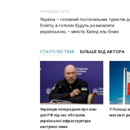
попередня стаття
Україна – головний постачальник туристів д
Єгипту, в готелях будуть розмовляти
українською, – міністр Халед ель-Енані
СТАТТІ ПО ТЕМІ
БІЛЬШЕ ВІД АВТОРА
Українців попередили про нові
У Польщі а
цілі РФ під час обстрілів
масової де
української інфраструктури
наступної зими