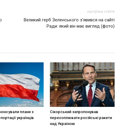
наступна стаття
о
Великий герб Зеленського з’явився на сайті
Ради: який він має вигляд (фото)
нонсували плани з
Сікорський запропонував
портації українців
перехоплювати російські ракети
над Україною