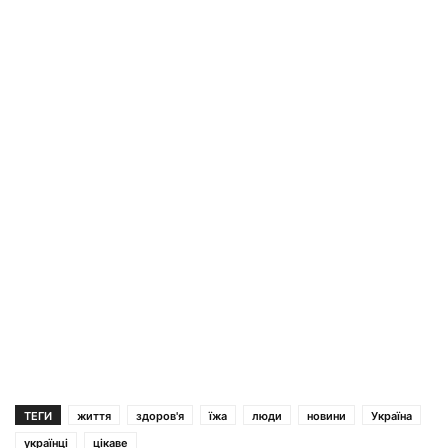
ТЕГИ
життя
здоров'я
їжа
люди
новини
Україна
українці
цікаве