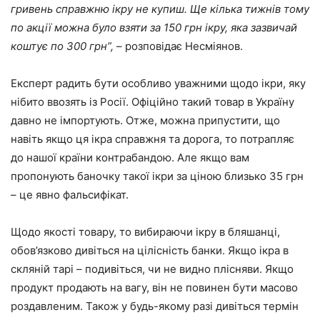
гривень справжню ікру не купиш. Ще кілька тижнів тому
по акції можна було взяти за 150 грн ікру, яка зазвичай
коштує по 300 грн”,
– розповідає Несміянов.
Експерт радить бути особливо уважними щодо ікри, яку
нібито ввозять із Росії. Офіційно такий товар в Україну
давно не імпортують. Отже, можна припустити, що
навіть якщо ця ікра справжня та дорога, то потрапляє
до нашої країни контрабандою. Але якщо вам
пропонують баночку такої ікри за ціною близько 35 грн
– це явно фальсифікат.
Щодо якості товару, то вибираючи ікру в бляшанці,
обов’язково дивіться на цілісність банки. Якщо ікра в
скляній тарі – подивіться, чи не видно плісняви. Якщо
продукт продають на вагу, він не повинен бути масово
роздавленим. Також у будь-якому разі дивіться термін