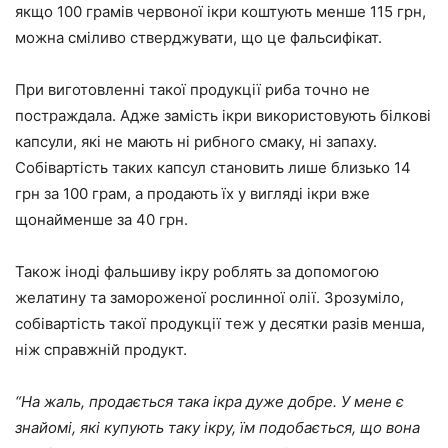
якщо 100 грамів червоної ікри коштують менше 115 грн,
можна сміливо стверджувати, що це фальсифікат.
При виготовленні такої продукції риба точно не
постраждала. Адже замість ікри використовують білкові
капсули, які не мають ні рибного смаку, ні запаху.
Собівартість таких капсул становить лише близько 14
грн за 100 грам, а продають їх у вигляді ікри вже
щонайменше за 40 грн.
Також іноді фальшиву ікру роблять за допомогою
желатину та замороженої рослинної олії. Зрозуміло,
собівартість такої продукції теж у десятки разів менша,
ніж справжній продукт.
“На жаль, продається така ікра дуже добре. У мене є
знайомі, які купують таку ікру, їм подобається, що вона