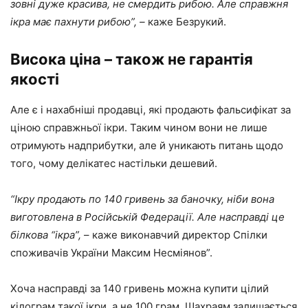
зовні дуже красива, не смердить рибою. Але справжня
ікра має пахнути рибою”, –
каже Безрукий.
Висока ціна – також не гарантія
якості
Але є і нахабніші продавці, які продають фальсифікат за
ціною справжньої ікри. Таким чином вони не лише
отримують надприбутки, але й уникають питань щодо
того, чому делікатес настільки дешевий.
“Ікру продають по 140 гривень за баночку, ніби вона
виготовлена в Російській Федерації. Але насправді це
білкова “ікра”,
– каже виконавчий директор Спілки
споживачів України Максим Несміянов”.
Хоча насправді за 140 гривень можна купити цілий
кілограм такої ікри, а не 100 грам. Шахраям залишається