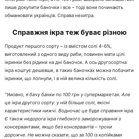
лише докупити баночки і все – тоді вони починають
обманювати українців. Справа нехитра.
Справжня ікра теж буває різною
Продукт першого сорту – із вмістом солі 4-6%,
виготовлений з одного виду риби, повинен мати цілі
ікринки без рідини на дні баночок. А ось другосортна
ікра коштує дешевше, в таких баночках можна побачити
ікринки, що лопнули, і в ній велика кількість солі.
“Умовно, я бачу банки по 100 грн у супермаркетах. Але
це ікра другого сорту: у ній більше солі, якісні
характеристики нижчі. Водночас це буде справжня ікра.
Є також недорога ікра глибокого заморожування з
консервантами, якщо без консервантів – трохи
дорожче. Не можна сказати, що за 100 із копійками