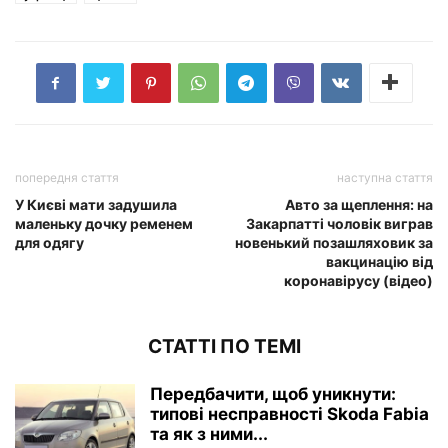
попередня стаття
наступна стаття
У Києві мати задушила
Авто за щеплення: на
маленьку дочку ременем
Закарпатті чоловік виграв
для одягу
новенький позашляховик за
вакцинацію від
коронавірусу (відео)
СТАТТІ ПО ТЕМІ
Передбачити, щоб уникнути:
типові несправності Skoda Fabia
та як з ними...