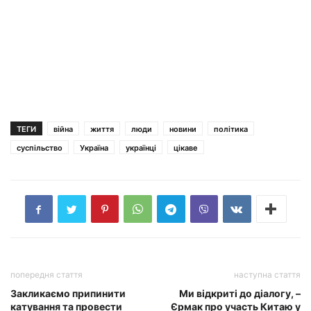
ТЕГИ
війна
життя
люди
новини
політика
суспільство
Україна
українці
цікаве
попередня стаття
наступна стаття
Закликаємо припинити
Ми відкриті до діалогу, –
катування та провести
Єрмак про участь Китаю у