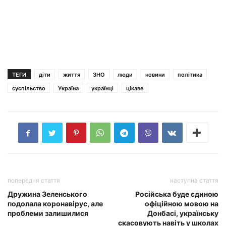
ТЕГИ
діти
життя
ЗНО
люди
новини
політика
суспільство
Україна
українці
цікаве
попередня стаття
наступна стаття
Дружина Зеленського
Російська буде єдиною
подолала коронавірус, але
офіційною мовою на
проблеми залишилися
Донбасі, українську
скасовують навіть у школах