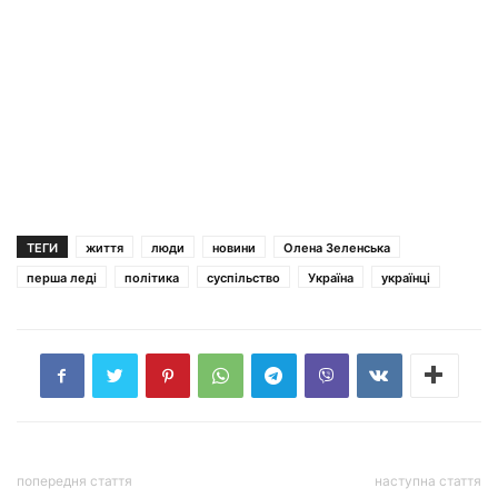
ТЕГИ
життя
люди
новини
Олена Зеленська
перша леді
політика
суспільство
Україна
українці
попередня стаття
наступна стаття