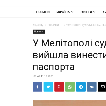
НОВИНИ
УКРАЇНА
ЖИТТЯ
К
додому
Новини
У Мелітополі судили жінку, як
Новини
У Мелітополі су
вийшла винести
паспорта
09:40 13.12.2021