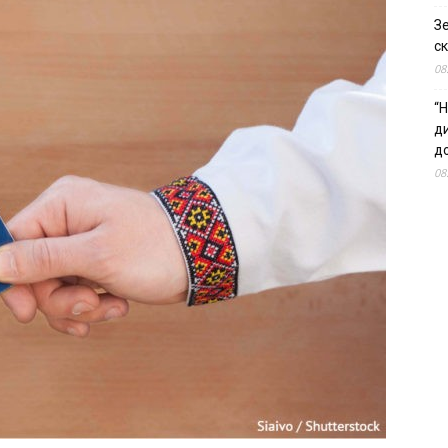
З
ск
08
“Н
д
до
08