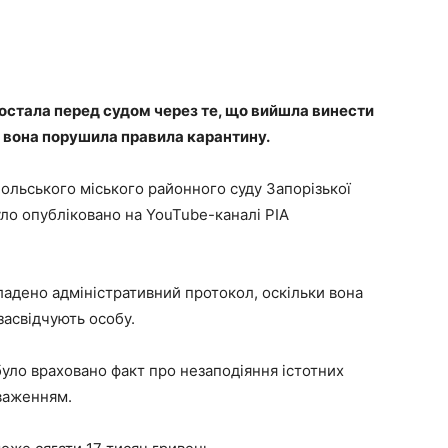
 постала перед судом через те, що вийшла винести
м вона порушила правила карантину.
ольського міського районного суду Запорізької
було опубліковано на YouTube-каналі РІА
ладено адміністративний протокол, оскільки вона
засвідчують особу.
уло враховано факт про незаподіяння істотних
уваженням.