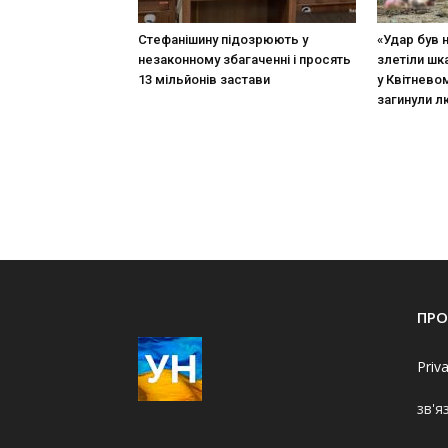
Стефанішину підозрюють у
«Удар був 
незаконному збагаченні і просять
злетіли шк
13 мільйонів застави
у Квітневом
загинули 
ПРО
Priv
зв'я