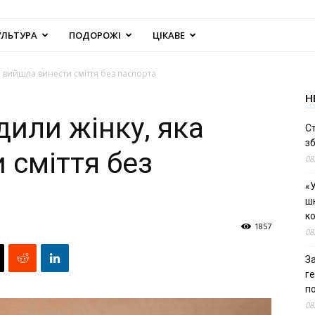
УЛЬТУРА
ПОДОРОЖІ
ЦІКАВЕ
а вийшла винести сміття без паспорта
Н
дили жінку, яка
С
зб
 сміття без
08
«У
шк
к
1857
08
За
г
п
08