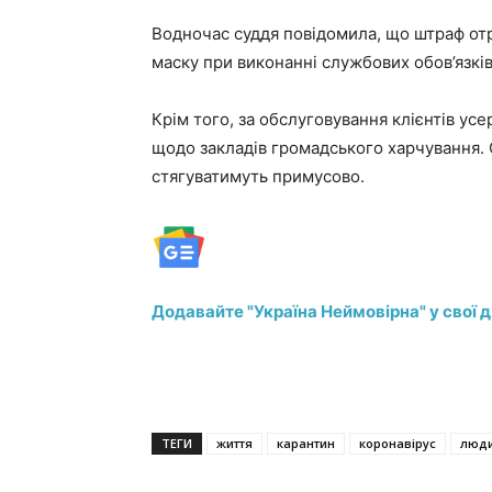
Водночас суддя повідомила, що штраф отр
маску при виконанні службових обов’язків
Крім того, за обслуговування клієнтів ус
щодо закладів громадського харчування. 
стягуватимуть примусово.
Додавайте "Україна Неймовірна" у свої 
ТЕГИ
життя
карантин
коронавірус
люд