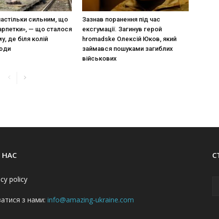
настільки сильним, що
Зазнав поранення під час
арпетки», — що сталося
ексгумації. Загинув герой
у, де біля колій
hromadske Олексій Юков, який
люди
займався пошуками загиблих
військових
 НАС
С
acy policy
затися з нами:
info@amazing-ukraine.com