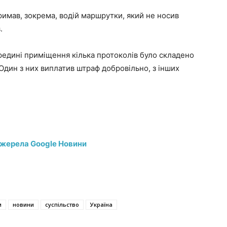
имав, зокрема, водій маршрутки, який не носив
.
ередині приміщення кілька протоколів було складено
Один з них виплатив штраф добровільно, з інших
джерела Google Новини
и
новини
суспільство
Україна