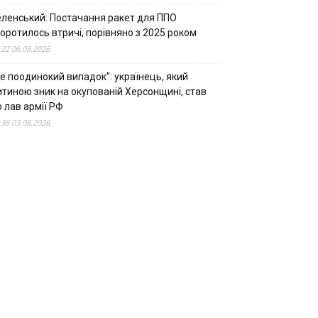
еленський: Постачання ракет для ППО
оротилось втричі, порівняно з 2025 роком
:22 06.08.2026
е поодинокий випадок”: українець, який
итиною зник на окупованій Херсонщині, став
 лав армії РФ
:36 03.08.2026