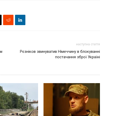
наступна стаття
ям
Рєзніков звинуватив Німеччину в блокуванні
постачання зброї Україні