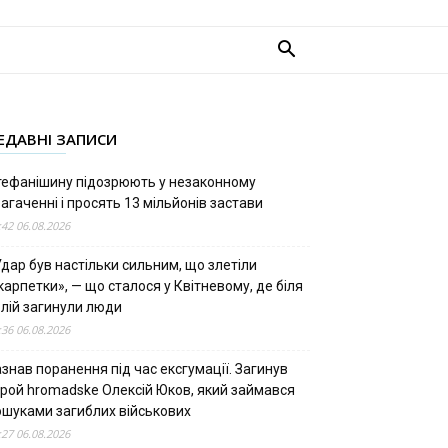
ЕДАВНІ ЗАПИСИ
тефанішину підозрюють у незаконному
агаченні і просять 13 мільйонів застави
:42 06.08.2026
дар був настільки сильним, що злетіли
арпетки», — що сталося у Квітневому, де біля
олій загинули люди
:36 06.08.2026
знав поранення під час ексгумації. Загинув
ерой hromadske Олексій Юков, який займався
ошуками загиблих військових
:27 06.08.2026