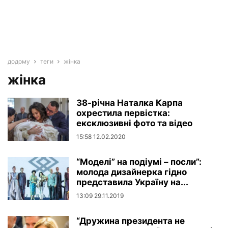
додому
теги
жінка
жінка
38-річна Наталка Карпа
охрестила первістка:
ексклюзивні фото та відео
15:58 12.02.2020
“Моделі” на подіумі – посли”:
молода дизайнерка гідно
представила Україну на...
13:09 29.11.2019
“Дружина президента не