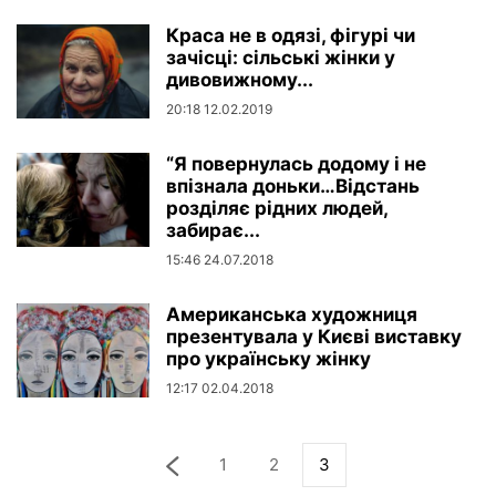
Краса не в одязі, фігурі чи
зачісці: сільські жінки у
дивовижному...
20:18 12.02.2019
“Я повернулась додому i не
впiзнала доньки…Вiдстань
роздiляє рiдних людей,
забирає...
15:46 24.07.2018
Американська художниця
презентувала у Києві виставку
про українську жінку
12:17 02.04.2018
1
2
3