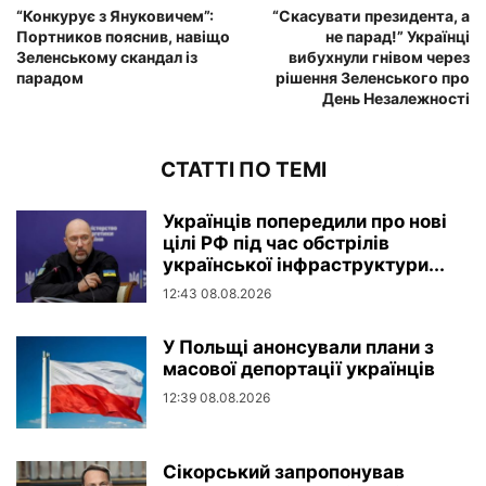
“Конкурує з Януковичем”:
“Скасувати президента, а
Портников пояснив, навіщо
не парад!” Українці
Зеленському скандал із
вибухнули гнівом через
парадом
рішення Зеленського про
День Незалежності
СТАТТІ ПО ТЕМІ
Українців попередили про нові
цілі РФ під час обстрілів
української інфраструктури...
12:43 08.08.2026
У Польщі анонсували плани з
масової депортації українців
12:39 08.08.2026
Сікорський запропонував