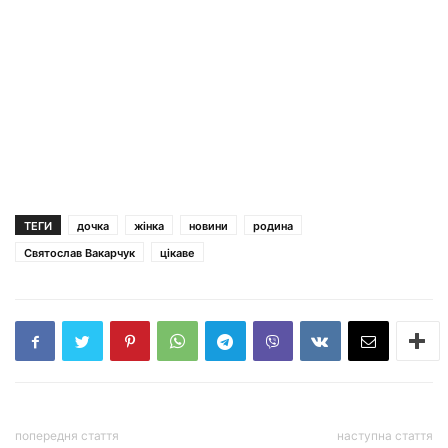
ТЕГИ
дочка
жінка
новини
родина
Святослав Вакарчук
цікаве
попередня стаття
наступна стаття