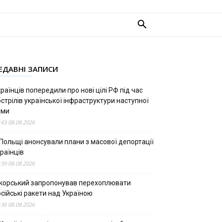
ЕДАВНІ ЗАПИСИ
раїнців попередили про нові цілі РФ під час
стрілів української інфраструктури наступної
ими
:43 08.08.2026
 Польщі анонсували плани з масової депортації
раїнців
:39 08.08.2026
ікорський запропонував перехоплювати
сійські ракети над Україною
:36 08.08.2026