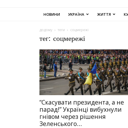
НОВИНИ
УКРАЇНА
ЖИТТЯ
К
додому
теги
соцмережі
тег: соцмережі
“Скасувати президента, а не
парад!” Українці вибухнули
гнівом через рішення
Зеленського...