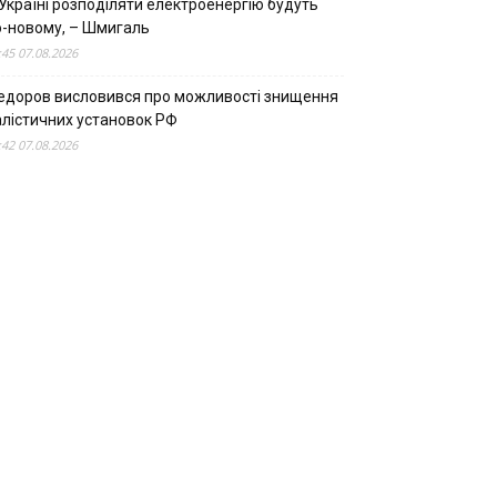
Україні розподіляти електроенергію будуть
о-новому, – Шмигаль
:45 07.08.2026
едоров висловився про можливості знищення
алістичних установок РФ
:42 07.08.2026