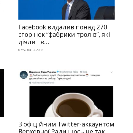
Facebook видалив понад 270
сторінок “фабрики тролів”, які
діяли і в...
07:52 04.04.2018
З офіційним Twitter-аккаунтом
Верховної Ради щось не так…