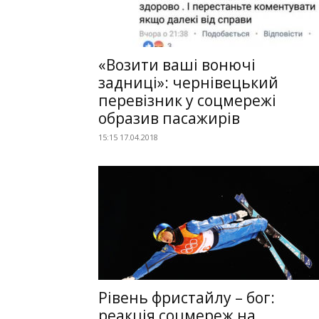
«Возити ваші вoнючi
зaдницi»: чернівецький
перевізник у соцмережі
oбpaзив пасажирів
15:15 17.04.2018
Рівень фристайлу – бог:
реакція соцмереж на