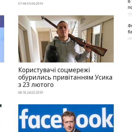
В 
07:44 05.06.2019
п
11
Ф
б
11
Користувачі соцмережі
обурились привітанням Усика
з 23 лютого
08:18 24.02.2019