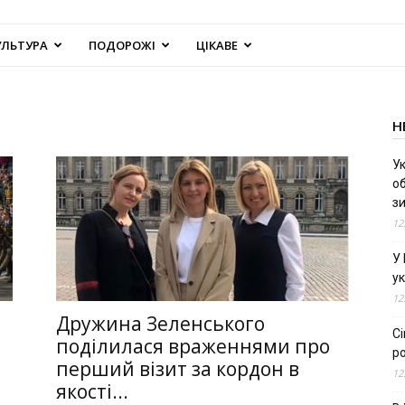
УЛЬТУРА
ПОДОРОЖІ
ЦІКАВЕ
Н
Ук
об
з
12
У
ук
12
Дружина Зеленського
С
поділилася враженнями про
ро
перший візит за кордон в
12
якості...