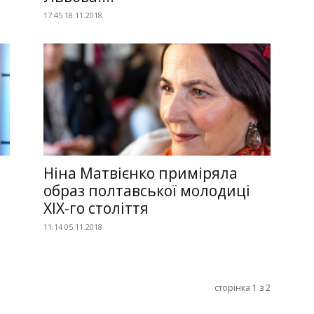
17:45 18.11.2018
Ніна Матвієнко приміряла
образ полтавської молодиці
ХІХ-го століття
11:14 05.11.2018
сторінка 1 з 2