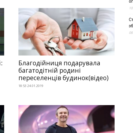
о
10
С
зб
08
:
Благодійниця подарувала
багатодітній родині
переселенців будинок(відео)
18:53 24.01.2019