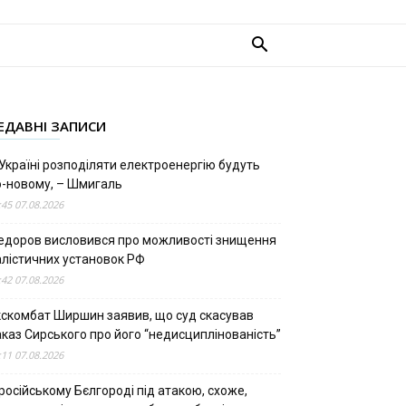
ЕДАВНІ ЗАПИСИ
Україні розподіляти електроенергію будуть
о-новому, – Шмигаль
:45 07.08.2026
едоров висловився про можливості знищення
алістичних установок РФ
:42 07.08.2026
кскомбат Ширшин заявив, що суд скасував
аказ Сирського про його “недисциплінованість”
:11 07.08.2026
російському Бєлгороді під атакою, схоже,