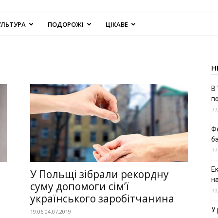
УЛЬТУРА
ПОДОРОЖІ
ЦІКАВЕ
Н
В 
п
11
Ф
б
11
Е
У Польщі зібрали рекордну
н
суму допомоги сім’ї
11
українського заробітчанина
У 
19:06 04.07.2019