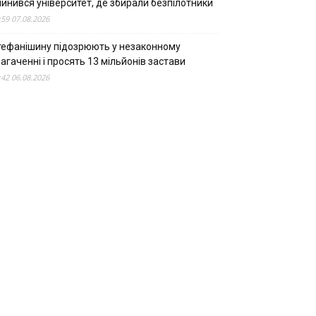
пинився університет, де збирали безпілотники
:59 07.08.2026
тефанішину підозрюють у незаконному
агаченні і просять 13 мільйонів застави
:42 06.08.2026