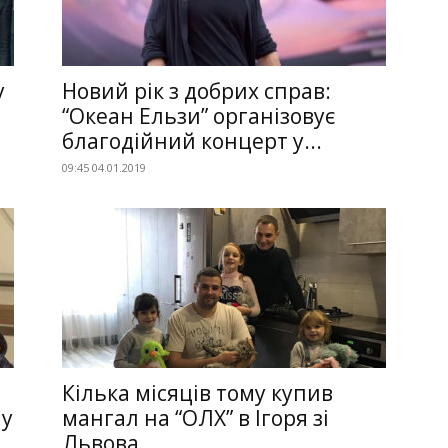
у
Новий рік з добрих справ:
“Океан Ельзи” організовує
благодійний концерт у...
09:45 04.01.2019
Кілька місяців тому купив
му
мангал на “ОЛХ” в Ігоря зі
Львова....