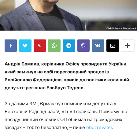
Андрія Єрмака, керівника Офісу президента України,
який замкнув на собі переговорний процес із
Російською Федерацією, привів до політики колишній
депутат-регіонал Ельбрус Тедеєв.
За даними ЗМІ, Єрмак був помічником депутата у
Верховній Раді під час V, VI і VII скликань. Причому цю
посаду чинний очільник ОП обіймав на громадських
засадах – тобто безоплатно, – пише
obozrevatel
.