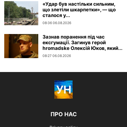
«Удар був настільки сильним,
що злетіли шкарпетки», — що
сталося у...
08:36 06.08.2026
Зазнав поранення під час
ексгумації. Загинув герой
hromadske Олексій Юков, який...
08:27 06.08.2026
ПРО НАС