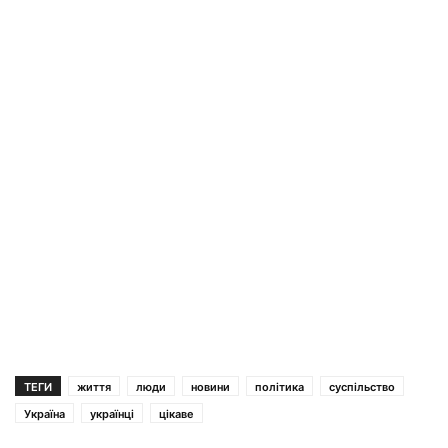
ТЕГИ
життя
люди
новини
політика
суспільство
Україна
українці
цікаве