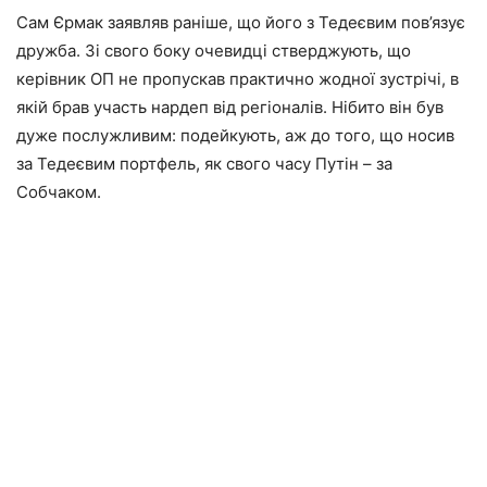
Сам Єрмак заявляв раніше, що його з Тедеєвим пов’язує
дружба. Зі свого боку очевидці стверджують, що
керівник ОП не пропускав практично жодної зустрічі, в
якій брав участь нардеп від регіоналів. Нібито він був
дуже послужливим: подейкують, аж до того, що носив
за Тедеєвим портфель, як свого часу Путін – за
Собчаком.