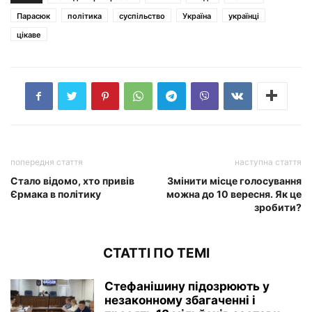
Парасюк
політика
суспільство
Україна
українці
цікаве
попередня стаття
наступна стаття
Стало відомо, хто привів
Змінити місце голосування
Єрмака в політику
можна до 10 вересня. Як це
зробити?
СТАТТІ ПО ТЕМІ
Стефанішину підозрюють у
незаконному збагаченні і