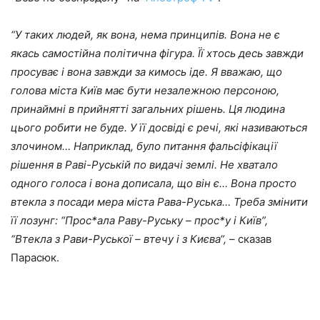
“
У таких людей, як вона, нема принципів. Вона не є
якась самостійна політична фігура. Її хтось десь завжди
просуває і вона завжди за кимось іде. Я вважаю, що
голова міста Київ має бути незалежною персоною,
принаймні в прийнятті загальних рішень. Ця людина
цього робити не буде. У її досвіді є речі, які називаються
злочином… Наприклад, було питання фальсіфікації
рішення в Раві-Руській по видачі землі. Не хватало
одного голоса і вона дописала, що він є… Вона просто
втекла з посади мера міста Рава-Руська… Треба змінити
її лозунг: “Прос*ала Раву-Руську – прос*у і Київ”,
“Втекла з Рави-Руської – втечу і з Києва
“,
– сказав
Парасюк.