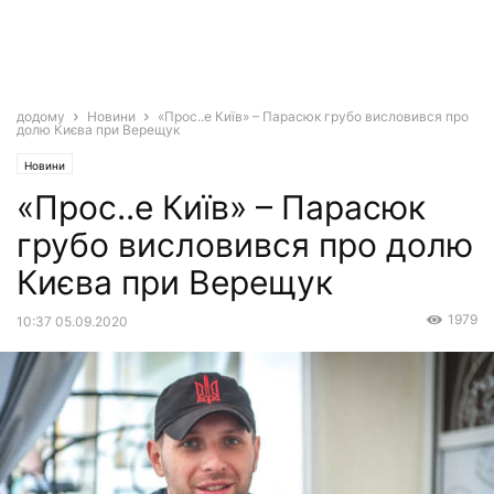
додому
Новини
«Прос..е Київ» – Парасюк грубо висловився про
долю Києва при Верещук
Новини
«Прос..е Київ» – Парасюк
грубо висловився про долю
Києва при Верещук
1979
10:37 05.09.2020