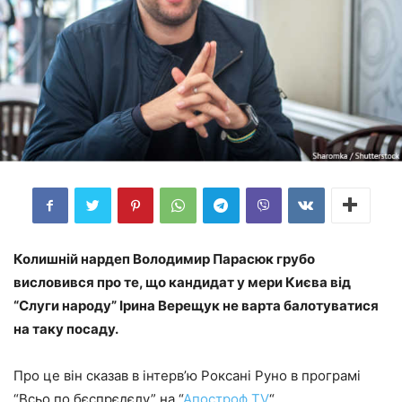
Колишній нардеп Володимир Парасюк грубо
висловився про те, що кандидат у мери Києва від
“Слуги народу” Ірина Верещук не варта балотуватися
на таку посаду.
Про це він сказав в інтерв’ю Роксані Руно в програмі
“Всьо по бєспрєдєлу” на “
Апостроф TV
“.