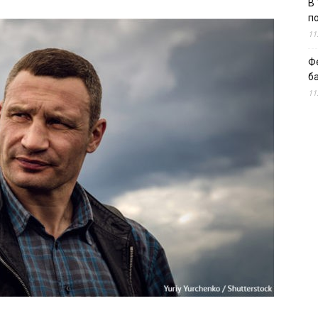
В 
п
11
Ф
б
11