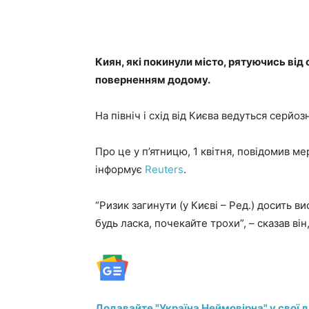
Киян, які покинули місто, рятуючись від
поверненням додому.
На північ і схід від Києва ведуться серйоз
Про це у п’ятницю, 1 квітня, повідомив ме
інформує
Reuters
.
“Ризик загинути (у Києві – Ред.) досить в
будь ласка, почекайте трохи”, – сказав він
Додавайте "Україна Неймовірна" у свої 