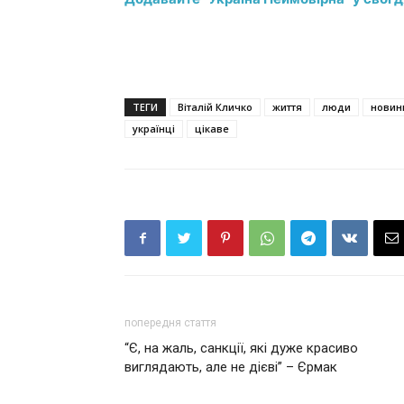
ТЕГИ
Віталій Кличко
життя
люди
новин
українці
цікаве
попередня стаття
“Є, на жаль, санкції, які дуже красиво
виглядають, але не дієві” – Єрмак