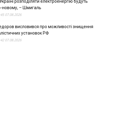
Україні розподіляти електроенергію будуть
о-новому, – Шмигаль
:45 07.08.2026
едоров висловився про можливості знищення
алістичних установок РФ
:42 07.08.2026