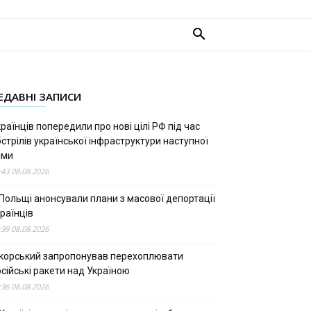
ЕДАВНІ ЗАПИСИ
раїнців попередили про нові цілі РФ під час
стрілів української інфраструктури наступної
ими
:43 08.08.2026
 Польщі анонсували плани з масової депортації
раїнців
:39 08.08.2026
ікорський запропонував перехоплювати
сійські ракети над Україною
:36 08.08.2026