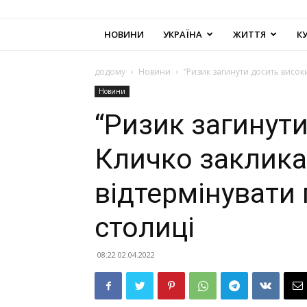
НОВИНИ
УКРАЇНА
ЖИТТЯ
К
додому
Новини
“Ризик загинути досить висок
Новини
“Ризик загинути
Кличко заклика
відтермінувати
столиці
08:22 02.04.2022