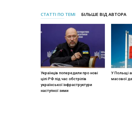
СТАТТІ ПО ТЕМІ
БІЛЬШЕ ВІД АВТОРА
Українців попередили про нові
У Польщі а
цілі РФ під час обстрілів
масової де
української інфраструктури
наступної зими