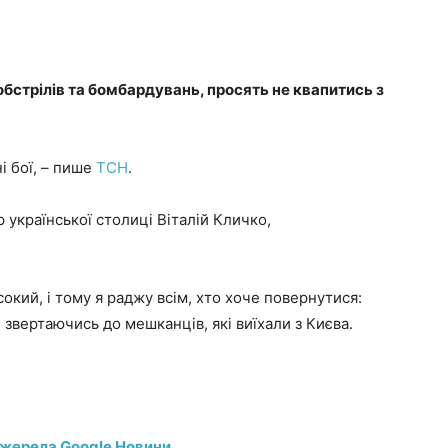
 обстрілів та бомбардувань, просять не квапитись з
ні бої, – пише
ТСН
.
р української столиці Віталій Кличко,
исокий, і тому я раджу всім, хто хоче повернутися:
, звертаючись до мешканців, які виїхали з Києва.
джерела Google Новини