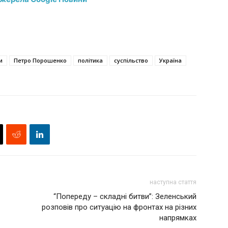
и
Петро Порошенко
політика
суспільство
Україна
наступна стаття
“Попереду – складні битви”: Зеленський
розповів про ситуацію на фронтах на різних
напрямках