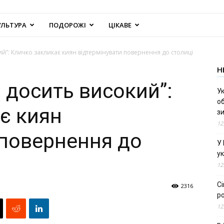
УЛЬТУРА
ПОДОРОЖІ
ЦІКАВЕ
ий”: Кличко закликає киян відтермінувати повернення до столиці
Н
 досить високий”:
Ук
об
є киян
з
12
 повернення до
У
ук
12
С
2316
ро
12