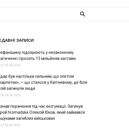
ЕДАВНІ ЗАПИСИ
тефанішину підозрюють у незаконному
агаченні і просять 13 мільйонів застави
:42 06.08.2026
дар був настільки сильним, що злетіли
арпетки», — що сталося у Квітневому, де біля
олій загинули люди
:36 06.08.2026
знав поранення під час ексгумації. Загинув
ерой hromadske Олексій Юков, який займався
ошуками загиблих військових
:27 06.08.2026