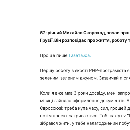
52-річний Михайло Скороход,почав працю
Грузії. Він розповідає про життя, роботу 
Про це пише
Газета.юа.
Першу роботу в якості PHP-програміста я 
зеленим-зеленим джуном. Зазвичай після
Коли я вже мав 3 роки досвіду, мені запро
місяці зайняло оформлення документів. А
Євросоюзі: треба купа часу, сил, грошей 
потім проект закривається. Тобі кажуть: “
зібрався жити, у тебе налагоджений поб