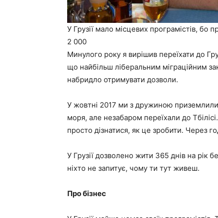
У Грузії мало місцевих програмістів, бо 
2 000
Минулого року я вирішив переїхати до Груз
що найбільш ліберальним міграційним за
набридло отримувати дозволи.
У жовтні 2017 ми з дружиною приземлилися
моря, але незабаром переїхали до Тбілісі
просто дізнатися, як це зробити. Через 
У Грузії дозволено жити 365 днів на рік б
ніхто не запитує, чому ти тут живеш.
Про бізнес