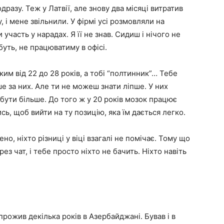
разу. Теж у Латвії, але знову два місяці витратив
 і мене звільнили. У фірмі усі розмовляли на
участь у нарадах. Я її не знав. Сидиш і нічого не
буть, не працюватиму в офісі.
им від 22 до 28 років, а тобі “полтинник”… Тебе
е за них. Але ти не можеш знати ліпше. У них
 бути більше. До того ж у 20 років мозок працює
сь, щоб вийти на ту позицію, яка їм дається легко.
о, ніхто різниці у віці взагалі не помічає. Тому що
з чат, і тебе просто ніхто не бачить. Ніхто навіть
прожив декілька років в Азербайджані. Бував і в