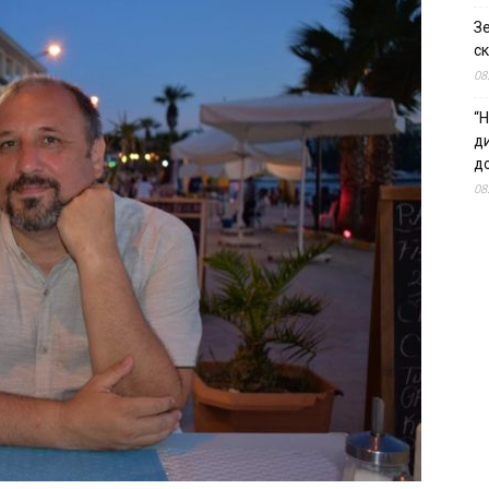
З
ск
08
“Н
д
до
08