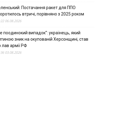
еленський: Постачання ракет для ППО
оротилось втричі, порівняно з 2025 роком
:22 06.08.2026
е поодинокий випадок”: українець, який
итиною зник на окупованій Херсонщині, став
 лав армії РФ
:36 03.08.2026