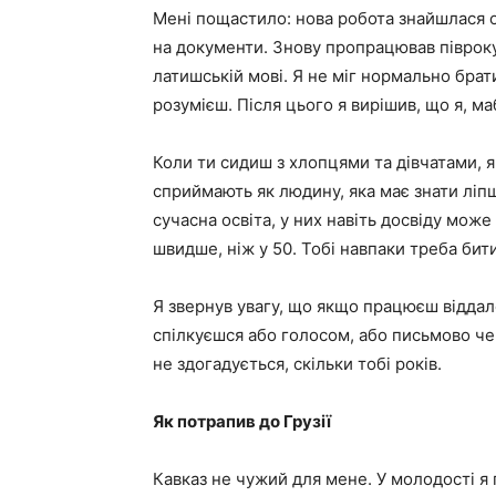
Мені пощастило: нова робота знайшлася од
на документи. Знову пропрацював півроку,
латишській мові. Я не міг нормально брати 
розумієш. Після цього я вирішив, що я, ма
Коли ти сидиш з хлопцями та дівчатами, як
сприймають як людину, яка має знати ліпш
сучасна освіта, у них навіть досвіду може
швидше, ніж у 50. Тобі навпаки треба бити
Я звернув увагу, що якщо працюєш віддален
спілкуєшся або голосом, або письмово чере
не здогадується, скільки тобі років.
Як потрапив до Грузії
Кавказ не чужий для мене. У молодості я 