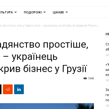
УЛЬТУРА
ПОДОРОЖІ
ЦІКАВЕ
простіше, ніж у Євросоюзі – українець розповів, як відкрив бізнес...
Н
дянство простіше,
С
зб
 – українець
08
«У
крив бізнес у Грузії
шк
к
1343
08
За
г
п
08