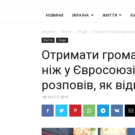
НОВИНИ
УКРАЇНА
ЖИТТЯ
К
додому
Життя
Люди
Отримати громадянство 
Життя
Люди
Отримати грома
ніж у Євросоюзі
розповів, як від
08:14 27.11.2019