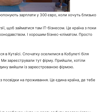
пропонують зарплати у 300 євро, коли хочуть близько
ії, щоб займатися там IT-бізнесом. Це країна з поки
конодавством. І хорошим бізнес-кліматом. Просто
 в Кутаїсі. Спочатку оселилися в Кобулеті біля
. Ми зареєстрували тут фірму. Прийшли, хотіли
годину вийшли із зареєстрованою фірмою.
ез посвідки на проживання. Це єдина країна, де тебе