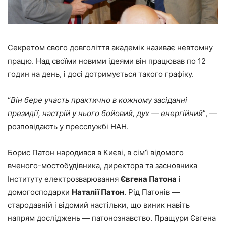
Секретом свого довголіття академік називає невтомну
працю. Над своїми новими ідеями він працював по 12
годин на день, і досі дотримується такого графіку.
“
Він бере участь практично в кожному засіданні
президії, настрій у нього бойовий, дух — енергійний
”, —
розповідають у пресслужбі НАН.
Борис Патон народився в Києві, в сім’ї відомого
вченого-мостобудівника, директора та засновника
Інституту електрозварювання
Євгена Патона
і
домогосподарки
Наталії Патон
. Рід Патонів —
стародавній і відомий настільки, що виник навіть
напрям досліджень — патонознавство. Пращури Євгена