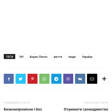
ТЕГИ
101
Борис Патон
життя
люди
Україна
попередня стаття
наступна стаття
Безкомпромісно і без
Отримати громадянство