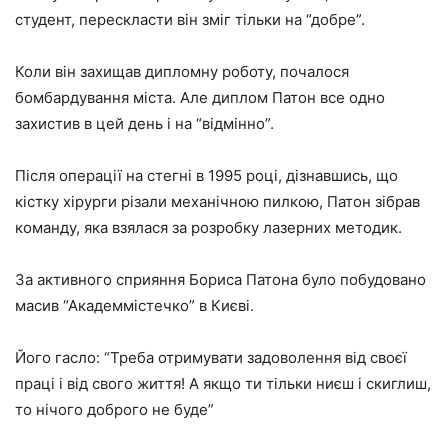
студент, перескласти він зміг тільки на “добре”.
Коли він захищав дипломну роботу, почалося
бомбардування міста. Але диплом Патон все одно
захистив в цей день і на “відмінно”.
Після операції на стегні в 1995 році, дізнавшись, що
кістку хірурги різали механічною пилкою, Патон зібрав
команду, яка взялася за розробку лазерних методик.
За активного сприяння Бориса Патона було побудовано
масив “Академмістечко” в Києві.
Його гасло: “Треба отримувати задоволення від своєї
праці і від свого життя! А якщо ти тільки ниєш і скиглиш,
то нічого доброго не буде”