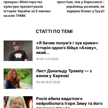
прикрас: Міністерство
простіше, ніж у Євросоюзі –
культури презентувало
українець розповів, як
Історію України за 5 хвилин
відкрив бізнес у Грузії
на кліп ТНМК
СТАТТІ ПО ТЕМІ
«Я бачив полум’я і чув крики»:
Історія одного бійця «Азову»,
який...
01:00 11.11.2025
Лист Дональду Трампу — з
ванни у Харкові
00:49 19.07.2025
Росія вбила видатного
нейробіолога Ігоря Зиму та його