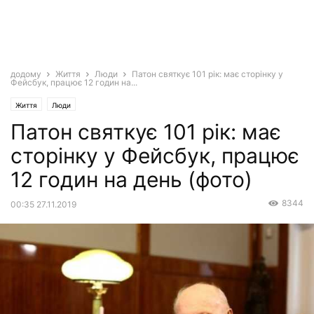
додому
Життя
Люди
Патон святкує 101 рік: має сторінку у
Фейсбук, працює 12 годин на...
Життя
Люди
Патон святкує 101 рік: має
сторінку у Фейсбук, працює
12 годин на день (фото)
8344
00:35 27.11.2019