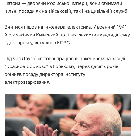
Патона — дворяни Російської імперії, вони обіймали
чільні посади як на військовій, так і на цивільній службі.
Вчитися пішов на інженера-електрика. У воєнний 1941-
й рік закінчив Київський політех, захистив кандидатську
і докторську, вступив в КПРС.
Під час Другої світової працював інженером на заводі
“Красное Сормово” в Горькому, через десять років
обійняв посаду директора Інституту
електрозварювання.