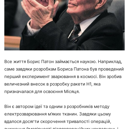
Все життя Борис Патон займається наукою. Наприклад,
саме завдяки розробкам Бориса Патона був проведений
перший експеримент зварювання в космосі. Він зробив
величезний внесок в розробку ракети Н1, яка
призначалася для освоєння Місяця.
Він є автором ідеї та одним з розробників методу
електрозварювання м’яких тканин. Завдяки цьому
вдалося досягти скорочення тривалості операцій,
зниження ймовірності післяопераційних ускладнень і