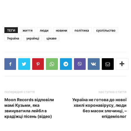
ТЕГИ
життя
люди
новини
політика
суспільство
Україна
українці
цікаве
попередня стаття
наступна стаття
Moon Records відповіли
Україна не готова до нової
мамі Кузьми, яка
хвилі коронавірусу, люди
звинуватила лейбл в
без масок злочинці, –
крадіжці пісень (відео)
епідеміолог