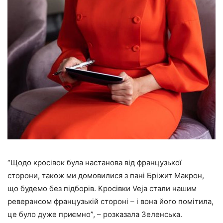
“Щодо кросівок була настанова від французької
сторони, також ми домовилися з пані Бріжит Макрон,
що будемо без підборів. Кросівки Veja стали нашим
реверансом французькій стороні – і вона його помітила,
це було дуже приємно”, – розказала Зеленська.