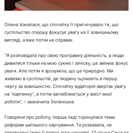
Олена зізналася, що спочатку її пригнічувало те, що
суспільство спершу фокусує увагу на її зовнішньому
вигляді, а вже потім на справах.
“Я розповідала про свою програмну діяльність, а люди
дивилися тільки на мою сукню і зачіску, це змінює фокус
уваги. Але потім я зрозуміла, що це природно. Ми
живемо в суспільстві, де людину оцінюють в першу
чергу за зовнішністю. Спочатку аудиторія звертає увагу
на “картинку”, а потім заглиблюється у зміст моєї
роботи”, – зазначила Зеленська.
Говорячи про роботу, перша леді торкнулася теми
реформи шкільного харчування. Та розказала, чи
задоволені їжею її власні діти-школярі, 17-річна Саша та