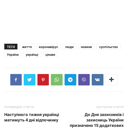
ТЕГИ
життя
коронавірус
люди
новини
суспільство
Україна
українці
цікаве
попередня стаття
наступна стаття
Наступного тижня українці
До Дня захисників і
матимуть 4 дні відпочинку
захисниць України
призначено 15 додаткових