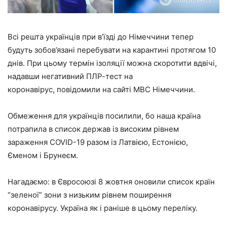
Всі решта українців при в’їзді до Німеччини тепер
будуть зобов’язані перебувати на карантині протягом 10
днів. При цьому термін ізоляції можна скоротити вдвічі,
надавши негативний ПЛР-тест на
коронавірус, повідомили на сайті МВС Німеччини.
Обмеження для українців посилили, бо наша країна
потрапила в список держав із високим рівнем
зараження COVID-19 разом із Латвією, Естонією,
Єменом і Брунеєм.
Нагадаємо: в Євросоюзі 8 жовтня оновили список країн
“зеленої” зони з низьким рівнем поширення
коронавірусу. Україна як і раніше в цьому переліку.