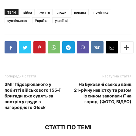
ТЕГИ
війна
життя
люди
новини
політика
суспільство
Україна
українці
попередня стаття
наступна стаття
ЗМІ: Підозрюваного у
На Буковині свекор вбив
побитті військового 155-ї
21-річну невістку та разом
бригади вже судять за
із сином закопали її на
постріл у груди з
городі (ФОТО, ВІДЕО)
нагородного Glock
СТАТТІ ПО ТЕМІ