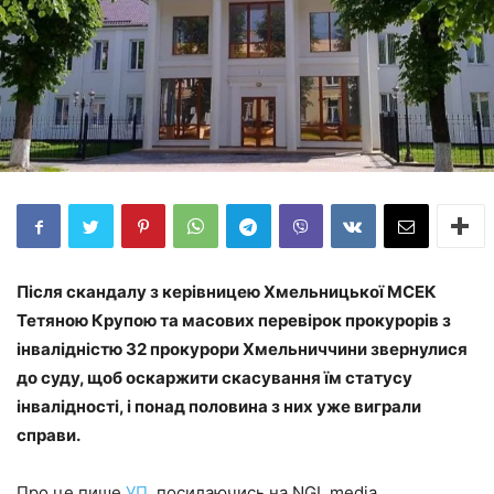
Після скандалу з керівницею Хмельницької МСЕК
Тетяною Крупою та масових перевірок прокурорів з
інвалідністю 32 прокурори Хмельниччини звернулися
до суду, щоб оскаржити скасування їм статусу
інвалідності, і понад половина з них уже виграли
справи.
Про це пише
УП
, посилаючись на NGL.media