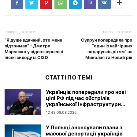
попередня стаття
наступна стаття
“Я дуже вдячний, хто мене
Супрун попередила про
підтримав” – Дмитро
“один із найгірших
Марченко у відеозверненні
подарунків дітям” на
після виходу із СIЗO
Миколая та Новий рік
СТАТТІ ПО ТЕМІ
Українців попередили про нові
цілі РФ під час обстрілів
української інфраструктури...
12:43 08.08.2026
У Польщі анонсували плани з
масової депортації українців