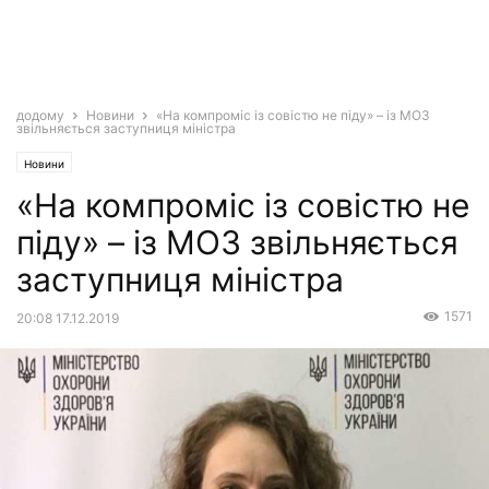
додому
Новини
«На компроміс із совістю не піду» – із МОЗ
звільняється заступниця міністра
Новини
«На компроміс із совістю не
піду» – із МОЗ звільняється
заступниця міністра
1571
20:08 17.12.2019