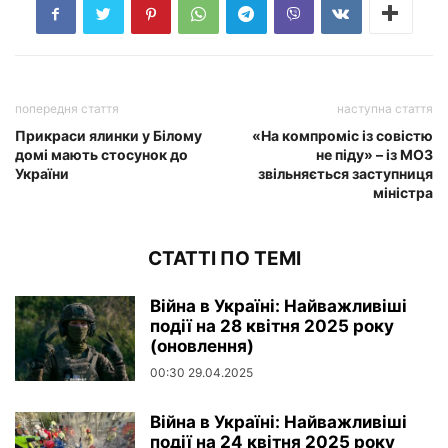
попередня стаття
наступна стаття
Прикраси ялинки у Білому
«На компроміс із совістю
домі мають стосунок до
не піду» – із МОЗ
України
звільняється заступниця
міністра
СТАТТІ ПО ТЕМІ
Війна в Україні: Найважливіші
події на 28 квітня 2025 року
(оновлення)
00:30 29.04.2025
Війна в Україні: Найважливіші
події на 24 квітня 2025 року