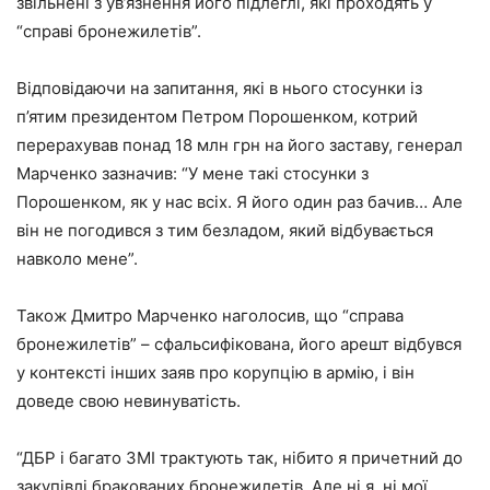
звільнені з ув’язнення його підлеглі, які проходять у
“справі бронежилетів”.
Відповідаючи на запитання, які в нього стосунки із
п’ятим президентом Петром Порошенком, котрий
перерахував понад 18 млн грн на його заставу, генерал
Марченко зазначив: “У мене такі стосунки з
Порошенком, як у нас всіх. Я його один раз бачив… Але
він не погодився з тим безладом, який відбувається
навколо мене”.
Також Дмитро Марченко наголосив, що “справа
бронежилетів” – сфальсифікована, його арешт відбувся
у контексті інших заяв про корупцію в армію, і він
доведе свою невинуватість.
“ДБР і багато ЗМІ трактують так, нібито я причетний до
закупівлі бракованих бронежилетів. Але ні я, ні мої