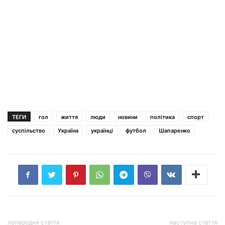
ТЕГИ
гол
життя
люди
новини
політика
спорт
суспільство
Україна
українці
футбол
Шапаренко
попередня стаття
наступна стаття