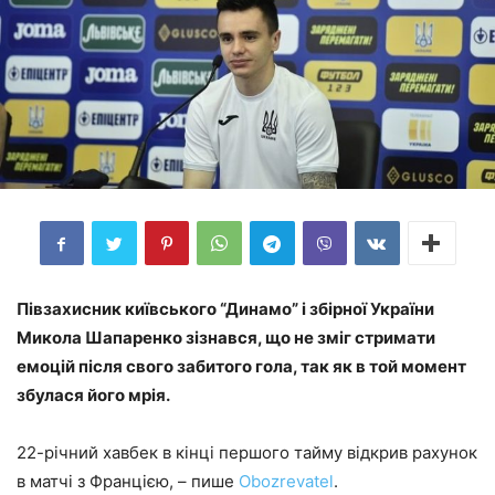
Півзахисник київського “Динамо” і збірної України
Микола Шапаренко зізнався, що не зміг стримати
емоцій після свого забитого гола, так як в той момент
збулася його мрія.
22-річний хавбек в кінці першого тайму відкрив рахунок
в матчі з Францією, – пише
Оbozrevatel
.