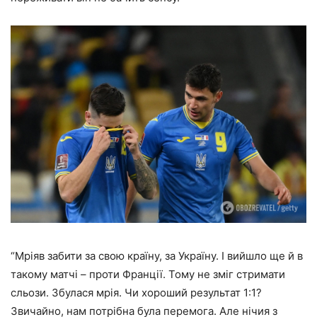
“Мріяв забити за свою країну, за Україну. І вийшло ще й в
такому матчі – проти Франції. Тому не зміг стримати
сльози. Збулася мрія. Чи хороший результат 1:1?
Звичайно, нам потрібна була перемога. Але нічия з