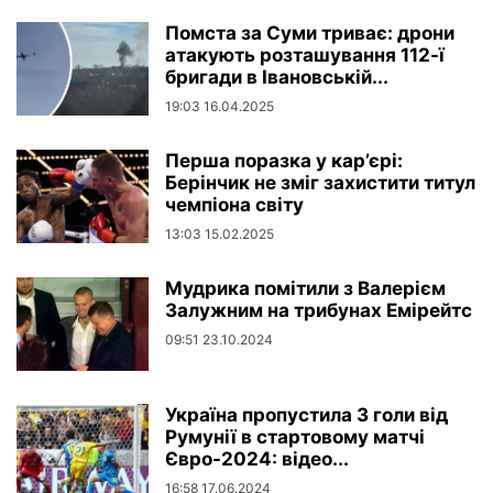
Помста за Суми триває: дрони
атакують розташування 112-ї
бригади в Івановській...
19:03 16.04.2025
Перша поразка у кар’єрі:
Берінчик не зміг захистити титул
чемпіона світу
13:03 15.02.2025
Мудрика помітили з Валерієм
Залужним на трибунах Емірейтс
09:51 23.10.2024
Україна пропустила 3 голи від
Румунії в стартовому матчі
Євро-2024: відео...
16:58 17.06.2024