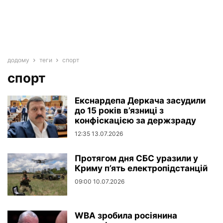
додому
теги
спорт
спорт
Екснардепа Деркача засудили
до 15 років в’язниці з
конфіскацією за держзраду
12:35 13.07.2026
Протягом дня СБС уразили у
Криму п’ять електропідстанцій
09:00 10.07.2026
WBA зробила росіянина