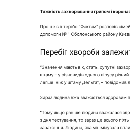
Тяжкість захворювання грипом і коронав
Про це в інтерв’ю “Фактам” розповів сім
допомоги № 1 Оболонського району Києва
Перебіг хвороби залежи
“Значення мають вік, стать, супутні захв
штаму – у різновидів одного вірусу різний
легше, ніж у штаму Дельта”, – повідомив л
Зараз людина вже вважається здоровим пі
“Тому якщо раніше людина вважалася здор
з дня тестування, то зараз це всього п’ят
зараження. Людина, яка мінімізувала впл