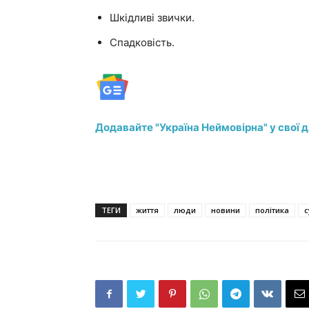
Шкідливі звички.
Спадковість.
Додавайте "Україна Неймовірна" у свої 
ТЕГИ
життя
люди
новини
політика
с