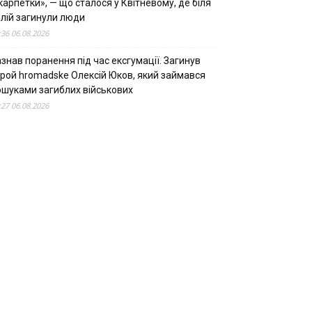
арпетки», — що сталося у Квітневому, де біля
олій загинули люди
:36 06.08.2026
знав поранення під час ексгумації. Загинув
ерой hromadske Олексій Юков, який займався
ошуками загиблих військових
:27 06.08.2026