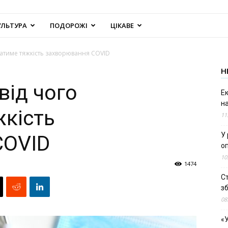
УЛЬТУРА
ПОДОРОЖІ
ЦІКАВЕ
ежатиме тяжкість захворювання COVID
Н
від чого
Е
н
кість
11
У 
COVID
о
10
1474
С
зб
08
«У