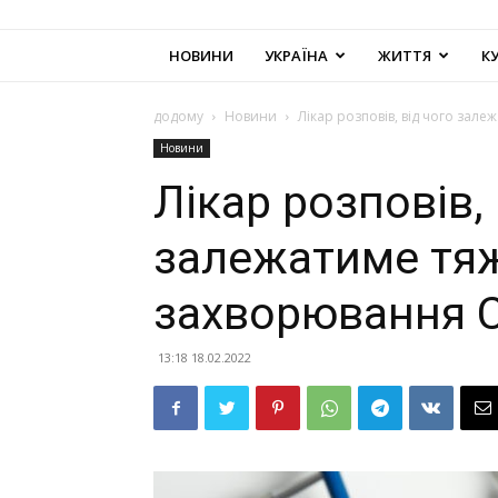
НОВИНИ
УКРАЇНА
ЖИТТЯ
К
додому
Новини
Лікар розповів, від чого зал
Новини
Лікар розповів, 
залежатиме тяж
захворювання 
13:18 18.02.2022