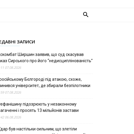
ЕДАВНІ ЗАПИСИ
кскомбат Ширшин заявив, що суд скасував
аказ Сирського про його “недисциплінованість”
:11 07.08.2026
російському Бєлгороді під атакою, схоже,
пинився університет, де збирали безпілотники
:59 07.08.2026
тефанішину підозрюють у незаконному
агаченні і просять 13 мільйонів застави
:42 06.08.2026
дар був настільки сильним, що злетіли