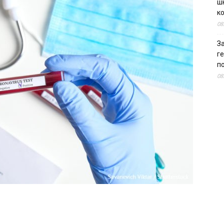
шк
к
08
За
г
п
08