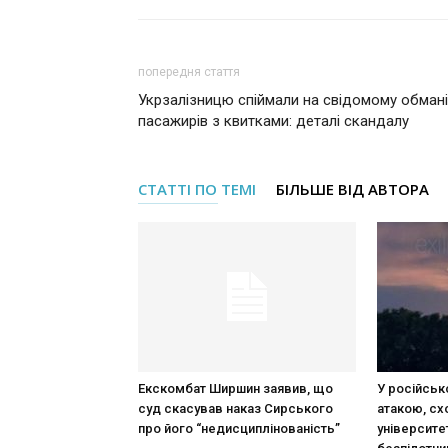
попередня стаття
Укрзалізницю спіймали на свідомому обмані
пасажирів з квитками: деталі скандалу
СТАТТІ ПО ТЕМІ
БІЛЬШЕ ВІД АВТОРА
Екскомбат Ширшин заявив, що
У російськ
суд скасував наказ Сирського
атакою, сх
про його “недисциплінованість”
університе