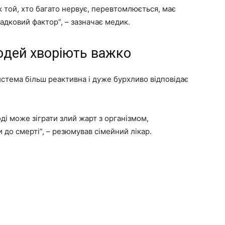
ж той, хто багато нервує, перевтомлюється, має
адковий фактор”, – зазначає медик.
юдей хворіють важко
истема більш реактивна і дуже бурхливо відповідає
оді може зіграти злий жарт з організмом,
 до смерті”, – резюмував сімейний лікар.