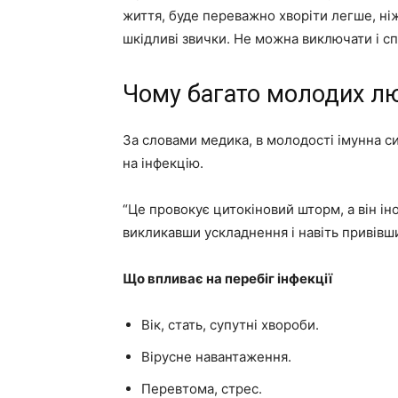
життя, буде переважно хворіти легше, ні
шкідливі звички. Не можна виключати і сп
Чому багато молодих л
За словами медика, в молодості імунна с
на інфекцію.
“Це провокує цитокіновий шторм, а він ін
викликавши ускладнення і навіть привівши
Що впливає на перебіг інфекції
Вік, стать, супутні хвороби.
Вірусне навантаження.
Перевтома, стрес.