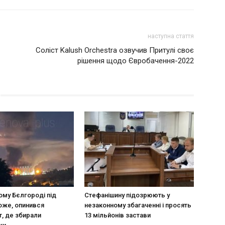
наступна стаття
Соліст Kalush Orchestra озвучив Притулі своє
рішення щодо Євробачення-2022
ому Бєлгороді під
Стефанішину підозрюють у
оже, опинився
незаконному збагаченні і просять
т, де збирали
13 мільйонів застави