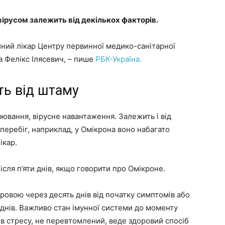
ірусом залежить від декількох факторів.
ейний лікар Центру первинної медико-санітарної
 Фелікс Ілясевич, – пише
РБК-Україна.
ть від штаму
орювання, вірусне навантаження. Залежить і від
 перебіг, наприклад, у Омікрона воно набагато
ікар.
сля п’яти днів, якщо говорити про Омікроне.
овою через десять днів від початку симптомів або
ь днів. Важливо стан імунної системи до моменту
ив стресу, не перевтомлений, веде здоровий спосіб