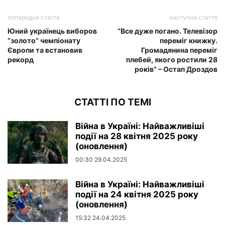
попередня стаття
наступна стаття
Юний українець виборов
“Все дуже погано. Телевізор
“золото” чемпіонату
переміг книжку.
Європи та встановив
Громадянина переміг
рекорд
плебей, якого ростили 28
років” – Остап Дроздов
СТАТТІ ПО ТЕМІ
Війна в Україні: Найважливіші
події на 28 квітня 2025 року
(оновлення)
00:30 29.04.2025
Війна в Україні: Найважливіші
події на 24 квітня 2025 року
(оновлення)
15:32 24.04.2025