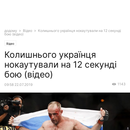
додому
Відео
Колишнього українця нокаутували на 12 секунді
бою (відео)
Відео
Колишнього українця
нокаутували на 12 секунді
бою (відео)
1143
09:58 22.07.2019