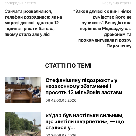
попередня стаття
наступна стаття
Санчата розвалилися,
“Закон для всіх один і ніяке
телефон розрядився: як на
кумівство його не
морозі дитині вдалося 12
зупинить”. Венедіктова
годин зігрівати батька,
порівняла Медведчука з
якому стало зле у лісі
драконом та
прокоментувала підозру
Порошенку
СТАТТІ ПО ТЕМІ
Стефанішину підозрюють у
незаконному збагаченні і
просять 13 мільйонів застави
08:42 06.08.2026
«Удар був настільки сильним,
що злетіли шкарпетки», — що
сталося у...
08:36 06.08.2026