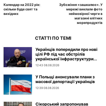
Календар на 2022 рік:
Зубожіння «зашкалює». У
скільки буде свят та
мережі виклали фото
вихідних
неймовірної черги в
магазині елітних
морепродуктів
СТАТТІ ПО ТЕМІ
Українців попередили про нові
цілі РФ під час обстрілів
української інфраструктури...
12:43 08.08.2026
У Польщі анонсували плани з
масової депортації українців
12:39 08.08.2026
Сікорський запропонував