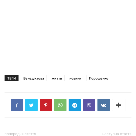
ТЕГИ
Венедіктова
життя
новини
Порошенко
попередня стаття
наступна стаття