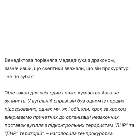
Венедіктова порівняла Медведчука з драконом,
зазначивши, що скептики вважали, що він прокуратурі
“не по зубах”.
“Але закон для всіх один і ніяке кумівство його не
зупинить. У вугільній справі він був одним із перших
підозрюваних, однак ми, як і обіцяли, крок за кроком
викриваємо причетних до організації незаконних
поставок вугілля з підконтрольних терористам “ЛНР” та
“ДНР” територій”, – наголосила генпрокурорка.