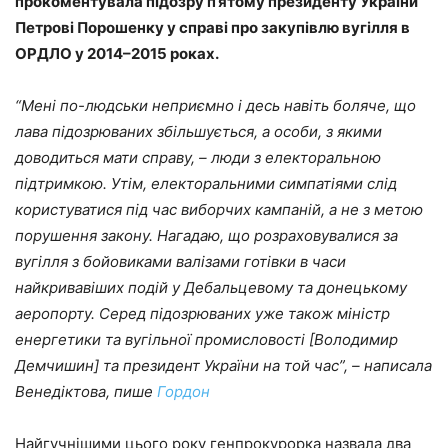
прокоментувала підозру п’ятому президенту України
Петрові Порошенку у справі про закупівлю вугілля в
ОРДЛО у 2014–2015 роках.
“Мені по-людськи неприємно і десь навіть боляче, що
лава підозрюваних збільшується, а особи, з якими
доводиться мати справу, – люди з електоральною
підтримкою. Утім, електоральними симпатіями слід
користуватися під час виборчих кампаній, а не з метою
порушення закону. Нагадаю, що розраховувалися за
вугілля з бойовиками валізами готівки в часи
найкривавіших подій у Дебальцевому та донецькому
аеропорту. Серед підозрюваних уже також міністр
енергетики та вугільної промисловості [Володимир
Демчишин] та президент України на той час”, – написала
Венедіктова, пише
Гордон
Найгучнішими цього року генпрокурорка назвала два