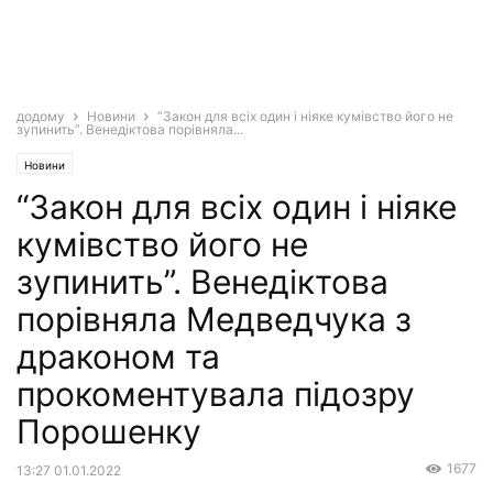
додому
Новини
“Закон для всіх один і ніяке кумівство його не
зупинить”. Венедіктова порівняла...
Новини
“Закон для всіх один і ніяке
кумівство його не
зупинить”. Венедіктова
порівняла Медведчука з
драконом та
прокоментувала підозру
Порошенку
1677
13:27 01.01.2022