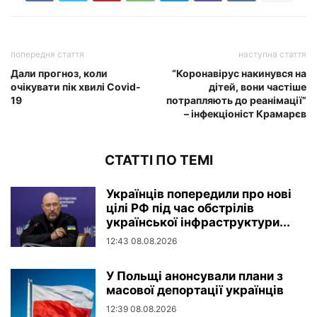
попередня стаття
наступна стаття
Дали прогноз, коли
“Коронавірус накинувся на
очікувати пік хвилі Covid-
дітей, вони частіше
19
потрапляють до peaнімації”
– iнфекціоніст Крамарєв
СТАТТІ ПО ТЕМІ
Українців попередили про нові
цілі РФ під час обстрілів
української інфраструктури...
12:43 08.08.2026
У Польщі анонсували плани з
масової депортації українців
12:39 08.08.2026