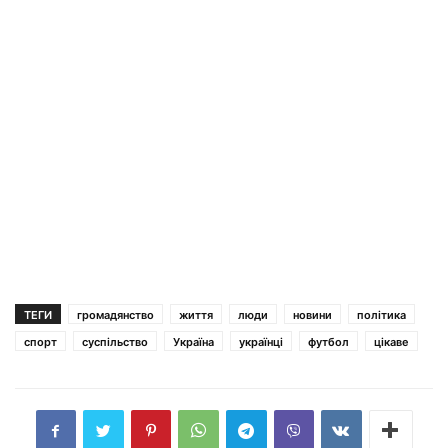
ТЕГИ
громадянство
життя
люди
новини
політика
спорт
суспільство
Україна
українці
футбол
цікаве