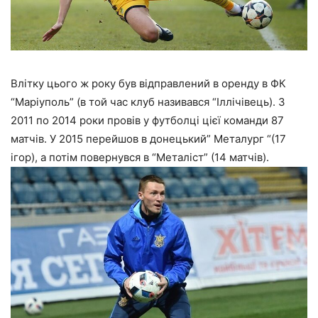
Влітку цього ж року був відправлений в оренду в ФК
“Маріуполь” (в той час клуб називався “Іллічівець). З
2011 по 2014 роки провів у футболці цієї команди 87
матчів. У 2015 перейшов в донецький” Металург “(17
ігор), а потім повернувся в “Металіст” (14 матчів).