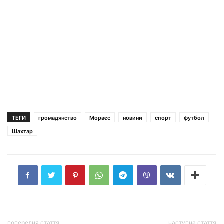
ТЕГИ
громадянство
Мораєс
новини
спорт
футбол
Шахтар
попередня стаття
наступна стаття