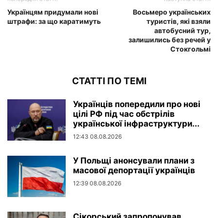
Українцям придумали нові
Восьмеро українських
штрафи: за що каратимуть
туристів, які взяли
автобусний тур,
залишились без речей у
Стокгольмі
СТАТТІ ПО ТЕМІ
Українців попередили про нові
цілі РФ під час обстрілів
української інфраструктури...
12:43 08.08.2026
У Польщі анонсували плани з
масової депортації українців
12:39 08.08.2026
Сікорський запропонував