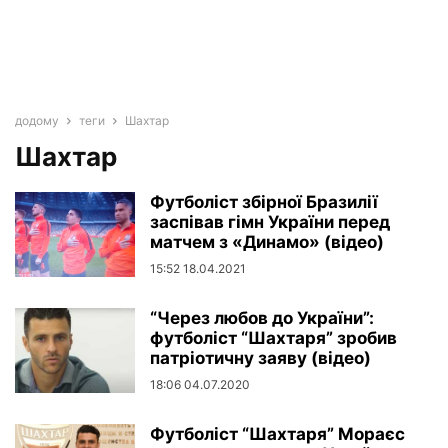
додому
теги
Шахтар
Шахтар
Футболіст збірної Бразилії
заспівав гімн України перед
матчем з «Динамо» (відео)
15:52 18.04.2021
“Через любов до України”:
футболіст “Шахтаря” зробив
патріотичну заяву (відео)
18:06 04.07.2020
Футболіст “Шахтаря” Мораєс