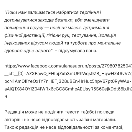
“Поки нам залишається набратися терпіння і
дотримуватися заходів безпеки, аби зменшувати
поширення вірусу — носіння масок, дотримання
фізичної дистанції, гігієни рук, тестування, ізоляція
інфікованих вірусом людей та турбота про ментальне
здоров’я одне одного”
, – підсумувала вона.
https://www.facebook.com/ulanasuprun/posts/2798078250
__cft__[0]=AZXFawQ_FHIpjZxb3mURhWqs9ZB_HqwHZ49vV
pcN1AmOflYeOx1Y7n_IETj328uBEn4IrHuc5hpV67pt0RyWAu-
aAiQ1X84OYIZ04lWRx6cGC8GmhpAEUsyR5S60ejkDdt66bJ
R
Редакція може не поділяти тексти та(або) погляди
авторів і не несе відповідальність за їхні матеріали.
Також редакція не несе відповідальності за коментарі,