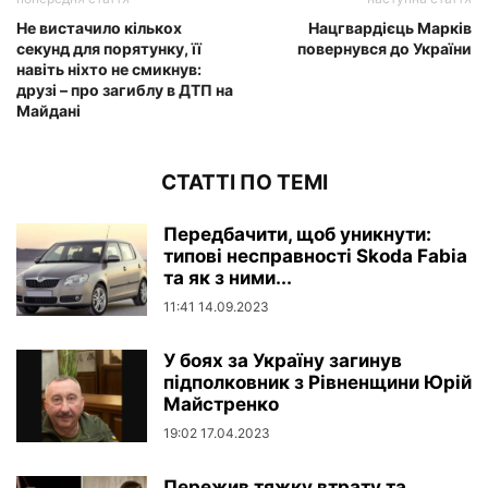
Не вистачило кількох
Нацгвардієць Марків
секунд для порятунку, її
повернувся до України
навіть ніхто не смикнув:
друзі – про загиблу в ДТП на
Майдані
СТАТТІ ПО ТЕМІ
Передбачити, щоб уникнути:
типові несправності Skoda Fabia
та як з ними...
11:41 14.09.2023
У боях за Україну загинув
підполковник з Рівненщини Юрій
Майстренко
19:02 17.04.2023
Пережив тяжку втрату та