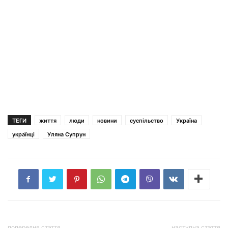
ТЕГИ
життя
люди
новини
суспільство
Україна
українці
Уляна Супрун
попередня стаття
наступна стаття