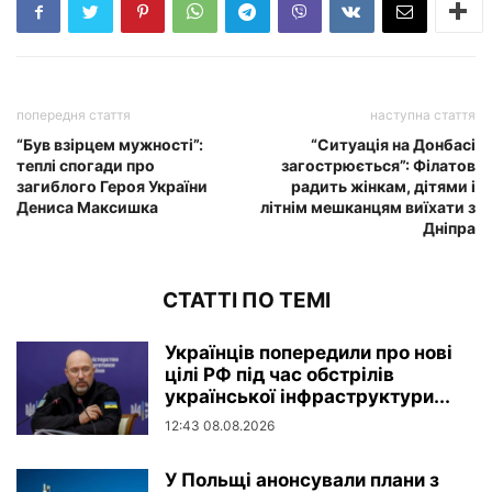
попередня стаття
наступна стаття
“Був взірцем мужності”:
“Ситуація на Донбасі
теплі спогади про
загострюється”: Філатов
загиблого Героя України
радить жінкам, дітями і
Дениса Максишка
літнім мешканцям виїхати з
Дніпра
СТАТТІ ПО ТЕМІ
Українців попередили про нові
цілі РФ під час обстрілів
української інфраструктури...
12:43 08.08.2026
У Польщі анонсували плани з