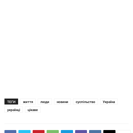
ТЕГИ
життя
люди
новини
суспільство
Україна
українці
цікаве