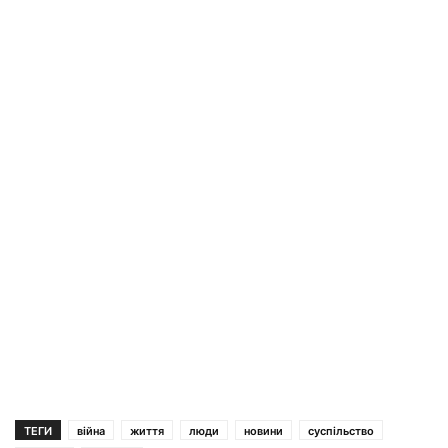
ТЕГИ
війна
життя
люди
новини
суспільство