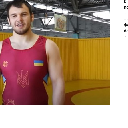
В 
п
11
Ф
б
11