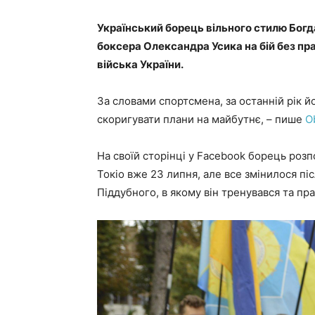
Український борець вільного стилю Богд
боксера Олександра Усика на бій без пр
війська України.
За словами спортсмена, за останній рік й
скоригувати плани на майбутнє, – пише
О
На своїй сторінці у Facebook борець розпо
Токіо вже 23 липня, але все змінилося піс
Піддубного, в якому він тренувався та пр