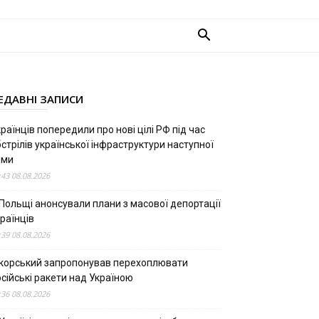
ЕДАВНІ ЗАПИСИ
раїнців попередили про нові цілі РФ під час
стрілів української інфраструктури наступної
ими
:43 08.08.2026
 Польщі анонсували плани з масової депортації
раїнців
:39 08.08.2026
ікорський запропонував перехоплювати
сійські ракети над Україною
:36 08.08.2026