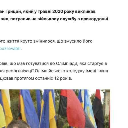
ан Грицай, який у травні 2020 року викликав
авил, потрапив на військову службу в прикордонні
ого життя круто змінилося, що змусило його
bozrevatel
.
вів, що мав готуватися до Олімпіади, яка стартує в
ля реорганізації Олімпійського коледжу імені Івана
ацював протягом останніх 12 років.