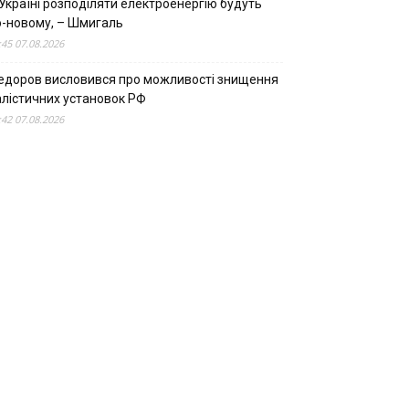
Україні розподіляти електроенергію будуть
о-новому, – Шмигаль
:45 07.08.2026
едоров висловився про можливості знищення
алістичних установок РФ
:42 07.08.2026