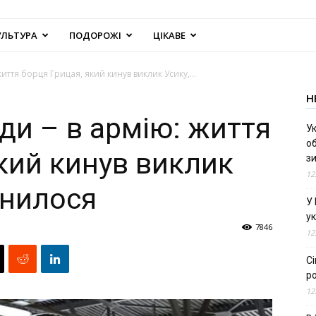
УЛЬТУРА
ПОДОРОЖІ
ЦІКАВЕ
життя борця Грицая, який кинув виклик Усику,...
Н
ди – в армію: життя
Ук
об
який кинув виклик
з
12
інилося
У
ук
7846
12
С
ро
12