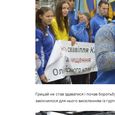
Грицай не став здаватися і почав боротьб
закінчилося для нього виселенням із гур