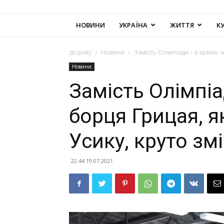
НОВИНИ
УКРАЇНА
ЖИТТЯ
К
додому
Новини
Замість Олімпіади – в армію: 
Новини
Замість Олімпіа
борця Грицая, 
Усику, круто зм
22:44 19.07.2021