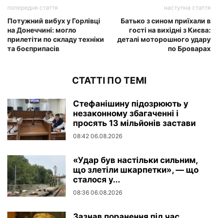
попередня стаття
наступна стаття
Потужний вибух у Горлівці
Батько з сином приїхали в
на Донеччині: могло
гості на вихідні з Києва:
прилетіти по складу техніки
деталі моторошного удару
та боєприпасів
по Броварах
СТАТТІ ПО ТЕМІ
Стефанішину підозрюють у
незаконному збагаченні і
просять 13 мільйонів застави
08:42 06.08.2026
«Удар був настільки сильним,
що злетіли шкарпетки», — що
сталося у...
08:36 06.08.2026
Зазнав поранення під час