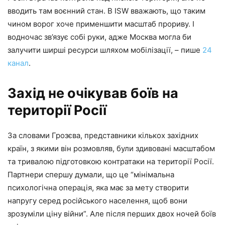
вводить там воєнний стан. В ISW вважають, що таким
чином ворог хоче применшити масштаб прориву. І
водночас зв’язує собі руки, адже Москва могла би
залучити ширші ресурси шляхом мобілізації, – пише
24
канал
.
Захід не очікував боїв на
території Росії
За словами Грозєва, представники кількох західних
країн, з якими він розмовляв, були здивовані масштабом
та тривалою підготовкою контратаки на території Росії.
Партнери спершу думали, що це “мінімальна
психологічна операція, яка має за мету створити
напругу серед російського населення, щоб вони
зрозуміли ціну війни”. Але після перших двох ночей боїв