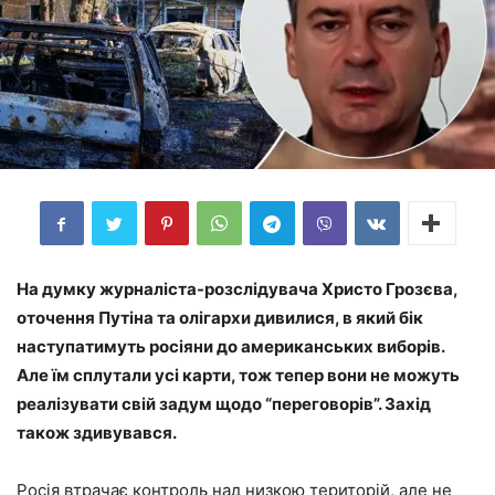
На думку журналіста-розслідувача Христо Грозєва,
оточення Путіна та олігархи дивилися, в який бік
наступатимуть росіяни до американських виборів.
Але їм сплутали усі карти, тож тепер вони не можуть
реалізувати свій задум щодо “переговорів”. Захід
також здивувався.
Росія втрачає контроль над низкою територій, але не