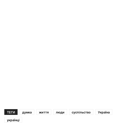
ТЕГИ
думка
життя
люди
суспільство
Україна
українці