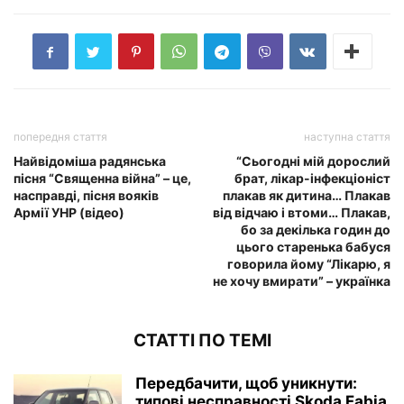
попередня стаття
наступна стаття
Найвідоміша радянська
“Сьогодні мій дорослий
пісня “Священна війна” – це,
брат, лікар-інфекціоніст
насправді, пісня вояків
плакав як дитина… Плакав
Армії УНР (відео)
від відчаю і втоми… Плакав,
бо за декілька годин до
цього старенька бабуся
говорила йому “Лікарю, я
не хочу вмирати” – українка
СТАТТІ ПО ТЕМІ
Передбачити, щоб уникнути:
типові несправності Skoda Fabia