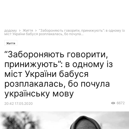
додому
Життя
“Забороняють говорити, принижують”: в одному із
міст України бабуся розплакалась, бо почула...
Життя
“Забороняють говорити,
принижують”: в одному із
міст України бабуся
розплакалась, бо почула
українську мову
6672
20:42 17.05.2020